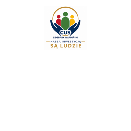
do
treści
Zespół Świadcz