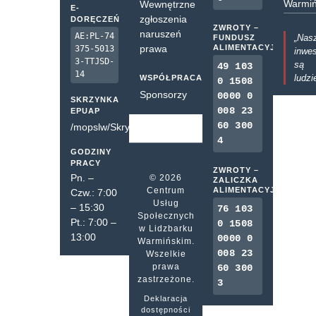
Warmiń
Wewnętrzne
E-
zgłoszenia
DORĘCZEŃ
ZWROTY –
naruszeń
AE:PL-74
„Nas
FUNDUSZ
prawa
ALIMENTACYJNY
375-5013
inwes
3-TTJSD-
są
49 103
14
ludzi
WSPÓŁPRACA
0 1508
Sponsorzy
0000 0
SKRZYNKA
008 23
EPUAP
60 300
/mopslw/SkrytkaESP
4
GODZINY
PRACY
ZWROTY –
Pn. –
© 2026
ZALICZKA
Centrum
ALIMENTACYJNA
Czw.: 7:00
Usług
– 15:30
76 103
Społecznych
Pt.: 7:00 –
0 1508
w Lidzbarku
13:00
0000 0
Warmińskim.
008 23
Wszelkie
prawa
60 300
zastrzeżone.
3
Deklaracja
dostępności