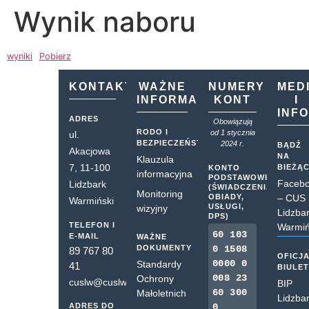
Wynik naboru
wyniki
Pobierz
KONTAKT
WAŻNE
NUMERY
MED
INFORMACJE
KONT
I
INF
ADRES
Obowiązują
RODO I
od 1 stycznia
ul.
BEZPIECZEŃSTWO
2024 r.
BĄDŹ
Akacjowa
NA
Klauzula
7, 11-100
BIEŻĄ
KONTO
informacyjna
PODSTAWOWE
Faceb
Lidzbark
(ŚWIADCZENIA,
Monitoring
OBIADY,
– CUS
Warmiński
USŁUGI,
wizyjny
Lidzba
DPS)
TELEFON I
Warmiń
60 103
E-MAIL
WAŻNE
DOKUMENTY
0 1508
89 767 80
OFICJ
0000 0
Standardy
41
BIULE
008 23
Ochrony
cuslw@cuslw.pl
BIP
60 300
Małoletnich
Lidzba
ADRES DO
0