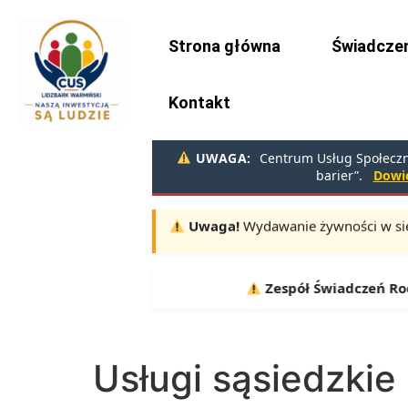
do
treści
Strona główna
Świadczen
Kontakt
UWAGA:
Centrum Usług Społeczny
barier”.
Dowie
Uwaga!
Wydawanie żywności w sie
Terminy:
10.08, 11.08, 12.08 |
Zespół Świadczeń Rodzinnych i
Usługi sąsiedzkie