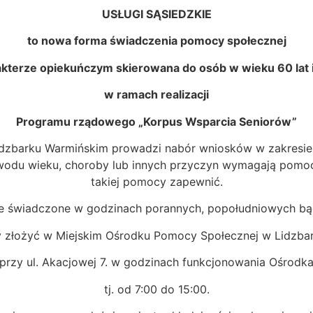
USŁUGI SĄSIEDZKIE
to nowa forma świadczenia pomocy społecznej
akterze opiekuńczym skierowana do osób w wieku 60 lat i
w ramach realizacji
Programu rządowego „Korpus Wsparcia Seniorów”
idzbarku Warmińskim prowadzi nabór wniosków w zakresie 
wodu wieku, choroby lub innych przyczyn wymagają pomocy
takiej pomocy zapewnić.
e świadczone w godzinach porannych, popołudniowych b
y złożyć w Miejskim Ośrodku Pomocy Społecznej w Lidzba
przy ul. Akacjowej 7. w godzinach funkcjonowania Ośrodk
tj. od 7:00 do 15:00.