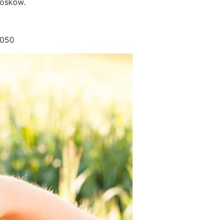
iosków.
8050