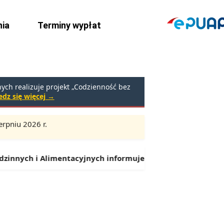
ia
Terminy wypłat
ch realizuje projekt „Codzienność bez
dz się więcej →
rpniu 2026 r.
Godziny:
9:00 – 16:30 (przerwa: 13:00 – 13:30)
 Alimentacyjnych informuje:
Od 1 lipca można składać wnio