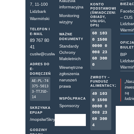
Klauzula
7, 11-100
BIEŻĄ
KONTO
informacyjna
PODSTAWOWE
Faceb
Lidzbark
(ŚWIADCZENIA,
Monitoring
OBIADY,
– CUS
Warmiński
USŁUGI,
wizyjny
Lidzba
DPS)
TELEFON I
Warmiń
60 103
E-MAIL
WAŻNE
DOKUMENTY
0 1508
89 767 80
OFICJ
0000 0
Standardy
41
BIULE
008 23
Ochrony
cuslw@cuslw.pl
BIP
60 300
Małoletnich
Lidzba
ADRES DO
0
Warmiń
Wewnętrzne
E-
zgłoszenia
DORĘCZEŃ
ZWROTY –
naruszeń
AE:PL-74
„Nas
FUNDUSZ
prawa
ALIMENTACYJNY
375-5013
inwes
3-TTJSD-
są
49 103
14
ludzi
WSPÓŁPRACA
0 1508
Sponsorzy
0000 0
SKRZYNKA
008 23
EPUAP
60 300
/mopslw/SkrytkaESP
4
GODZINY