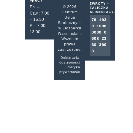
PRACY
ZWROTY –
Pn. –
© 2026
ZALICZKA
Centrum
ALIMENTACYJNA
Czw.: 7:00
Usług
– 15:30
76 103
Społecznych
Pt.: 7:00 –
0 1508
w Lidzbarku
13:00
0000 0
Warmińskim.
008 23
Wszelkie
prawa
60 300
zastrzeżone.
3
Deklaracja
dostępności
|
Polityka
prywatności