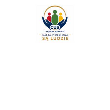
do
treści
Zespół Świadczeń Ro