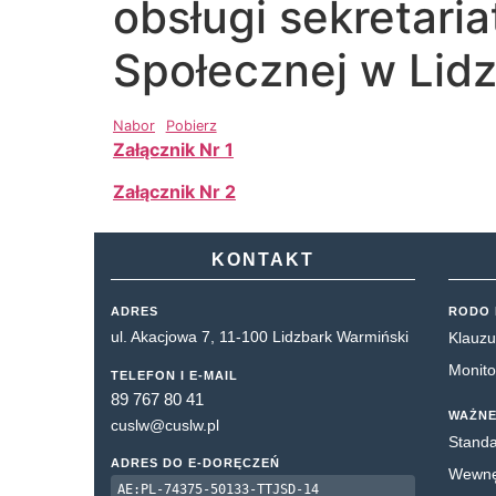
obsługi sekretar
Społecznej w Lid
Nabor
Pobierz
Załącznik Nr 1
Załącznik Nr 2
KONTAKT
ADRES
RODO 
ul. Akacjowa 7, 11-100 Lidzbark Warmiński
Klauzu
Monito
TELEFON I E-MAIL
89 767 80 41
WAŻNE
cuslw@cuslw.pl
Standa
ADRES DO E-DORĘCZEŃ
Wewnęt
AE:PL-74375-50133-TTJSD-14