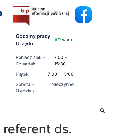
Godziny pracy
Otwarte
Urzędu
Poniedziałek –
7:00 –
Czwartek
15:30
Piątek
7:00 – 13:00
Sobota –
Nieczynne
Niedziela
kładać wnioski o świadczenia rodzinne oraz świadczenia z 
referent ds.