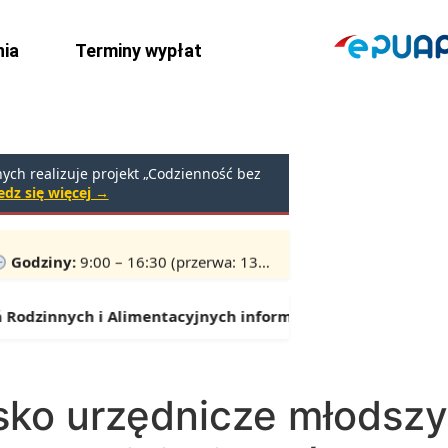
ia
Terminy wypłat
ch realizuje projekt „Codzienność bez
dz się więcej →
rpniu 2026 r.
Godziny:
9:00 – 16:30 (przerwa: 13:00 – 13:30)
odzinnych i Alimentacyjnych informuje:
Od 1 lipca można s
ko urzędnicze młodszy 