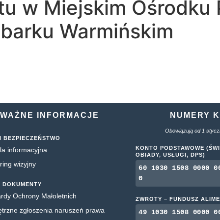
iatu w Miejskim Ośrodk
zbarku Warmińskim
WAŻNE INFORMACJE
NUMERY 
Obowiązują od 1 styczn
I BEZPIECZEŃSTWO
KONTO PODSTAWOWE (ŚWI
la informacyjna
OBIADY, USŁUGI, DPS)
ring wizyjny
60 1030 1508 0000 0
0
 DOKUMENTY
rdy Ochrony Małoletnich
ZWROTY – FUNDUSZ ALIM
rzne zgłoszenia naruszeń prawa
49 1030 1508 0000 0