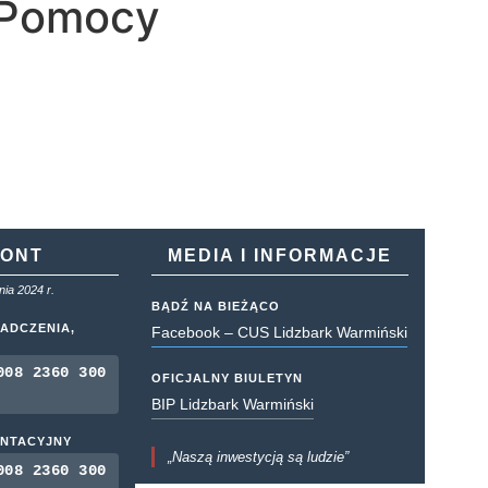
u Pomocy
KONT
MEDIA I INFORMACJE
ia 2024 r.
BĄDŹ NA BIEŻĄCO
ADCZENIA,
Facebook – CUS Lidzbark Warmiński
008 2360 300
OFICJALNY BIULETYN
BIP Lidzbark Warmiński
ENTACYJNY
„Naszą inwestycją są ludzie”
008 2360 300