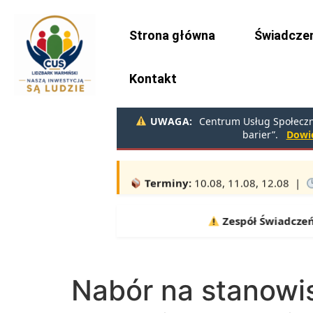
do
treści
Strona główna
Świadczen
Kontakt
UWAGA:
Centrum Usług Społeczny
barier”.
Dowie
Uwaga!
Wydawanie żywności w sie
Terminy:
10.08, 11.08, 12.08 |
Zespół Świadczeń R
Nabór na stanowis