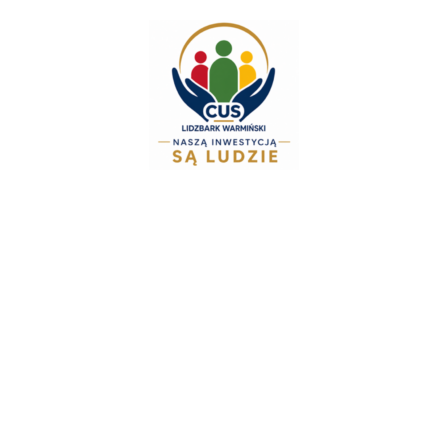
do
treści
Zespół Świadczeń