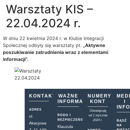
Warsztaty KIS –
22.04.2024 r.
W dniu 22 kwietnia 2024 r. w Klubie Integracji
Społecznej odbyły się warsztaty pt.
„Aktywne
poszukiwanie zatrudnienia wraz z elementami
informacji”.
KONTAKT
WAŻNE
NUMERY
MED
INFORMACJE
KONT
I
INF
ADRES
Obowiązują
RODO I
od 1 stycznia
ul.
BEZPIECZEŃSTWO
2024 r.
BĄDŹ
Akacjowa
NA
Klauzula
BIEŻĄ