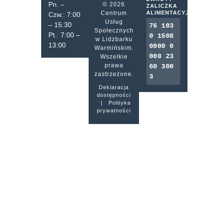
Pn. –
© 2026
ZALICZKA
Centrum
ALIMENTACYJNA
Czw.: 7:00
Usług
– 15:30
76 103
Społecznych
Pt.: 7:00 –
0 1508
w Lidzbarku
13:00
0000 0
Warmińskim.
008 23
Wszelkie
prawa
60 300
zastrzeżone.
3
Deklaracja
dostępności
|
Polityka
prywatności