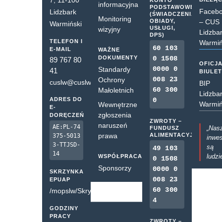
7, 11-100
KONTO
informacyjna
PODSTAWOWE
Faceb
Lidzbark
(ŚWIADCZENIA,
Monitoring
OBIADY,
– CUS
Warmiński
USŁUGI,
wizyjny
Lidzba
DPS)
TELEFON I
Warmiń
60 103
E-MAIL
WAŻNE
DOKUMENTY
0 1508
89 767 80
OFICJ
0000 0
Standardy
41
BIULE
008 23
Ochrony
cuslw@cuslw.pl
BIP
60 300
Małoletnich
Lidzba
ADRES DO
0
Warmiń
Wewnętrzne
E-
zgłoszenia
DORĘCZEŃ
ZWROTY –
naruszeń
AE:PL-74
„Nas
FUNDUSZ
prawa
ALIMENTACYJNY
375-5013
inwes
3-TTJSD-
są
49 103
14
ludzi
WSPÓŁPRACA
0 1508
Sponsorzy
0000 0
SKRZYNKA
008 23
EPUAP
60 300
/mopslw/SkrytkaESP
4
GODZINY
PRACY
ZWROTY –