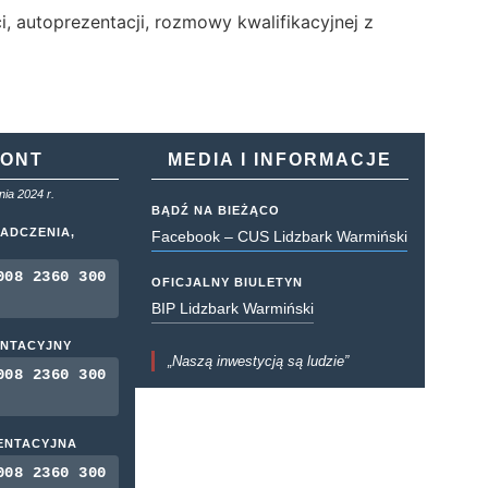
i, autoprezentacji, rozmowy kwalifikacyjnej z
KONT
MEDIA I INFORMACJE
ia 2024 r.
BĄDŹ NA BIEŻĄCO
ADCZENIA,
Facebook – CUS Lidzbark Warmiński
008 2360 300
OFICJALNY BIULETYN
BIP Lidzbark Warmiński
ENTACYJNY
„Naszą inwestycją są ludzie”
008 2360 300
MENTACYJNA
008 2360 300