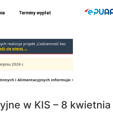
ia
Terminy wypłat
ch realizuje projekt „Codzienność bez
dz się więcej →
rpniu 2026 r.
Godziny:
9:00 – 16:30 (przerwa: 13:00 – 13:30)
nych i Alimentacyjnych informuje:
Od 1 lipca można składa
jne w KIS – 8 kwietnia 