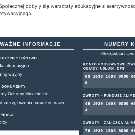
i Społecznej odbyły się warsztaty edukacyjne z asertywnośc
motywacyjnego.
WAŻNE INFORMACJE
NUMERY 
Obowiązują od 1 styczn
I BEZPIECZEŃSTWO
KONTO PODSTAWOWE (ŚWI
la informacyjna
OBIADY, USŁUGI, DPS)
ring wizyjny
60 1030 1508 0000 0
0
 DOKUMENTY
rdy Ochrony Małoletnich
ZWROTY – FUNDUSZ ALIM
rzne zgłoszenia naruszeń prawa
49 1030 1508 0000 0
4
ŁPRACA
orzy
ZWROTY – ZALICZKA ALI
76 1030 1508 0000 0