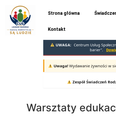
do
treści
Strona główna
Świadczen
Kontakt
UWAGA:
Centrum Usług Społeczny
barier”.
Dowie
Uwaga!
Wydawanie żywności w sie
Terminy:
10.08, 11.08, 12.08 |
Zespół Świadczeń Rodzin
Warsztaty edukacy