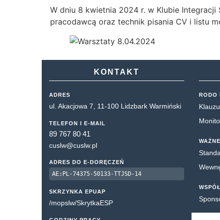
W dniu 8 kwietnia 2024 r. w Klubie Integracj
pracodawcą oraz technik pisania CV i listu 
KONTAKT
ADRES
RODO 
ul. Akacjowa 7, 11-100 Lidzbark Warmiński
Klauzu
Monito
TELEFON I E-MAIL
89 767 80 41
WAŻNE
cuslw@cuslw.pl
Standa
ADRES DO E-DORĘCZEŃ
Wewnęt
AE:PL-74375-50133-TTJSD-14
WSPÓ
SKRZYNKA EPUAP
Spons
/mopslw/SkrytkaESP