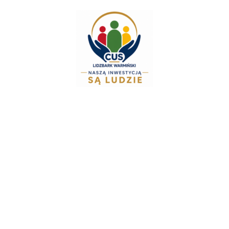
do
treści
Zespół Świadczeń Ro