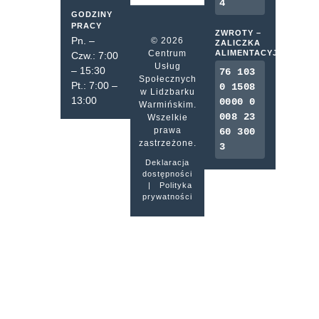
4
GODZINY
PRACY
ZWROTY –
Pn. –
© 2026
ZALICZKA
Centrum
ALIMENTACYJNA
Czw.: 7:00
Usług
– 15:30
76 103
Społecznych
Pt.: 7:00 –
0 1508
w Lidzbarku
13:00
0000 0
Warmińskim.
008 23
Wszelkie
prawa
60 300
zastrzeżone.
3
Deklaracja
dostępności
|
Polityka
prywatności