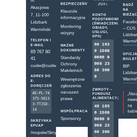
ul.
BEZPIECZEŃSTWO
2024 r.
BĄDŹ
Akacjowa
NA
Klauzula
7, 11-100
BIEŻĄ
KONTO
informacyjna
PODSTAWOWE
Faceb
Lidzbark
(ŚWIADCZENIA,
Monitoring
OBIADY,
– CUS
Warmiński
USŁUGI,
wizyjny
Lidzba
DPS)
TELEFON I
Warmiń
60 103
E-MAIL
WAŻNE
DOKUMENTY
0 1508
89 767 80
OFICJ
0000 0
Standardy
41
BIULE
008 23
Ochrony
cuslw@cuslw.pl
BIP
60 300
Małoletnich
Lidzba
ADRES DO
0
Warmiń
Wewnętrzne
E-
zgłoszenia
DORĘCZEŃ
ZWROTY –
naruszeń
AE:PL-74
„Nas
FUNDUSZ
prawa
ALIMENTACYJNY
375-5013
inwes
3-TTJSD-
są
49 103
14
ludzi
WSPÓŁPRACA
0 1508
Sponsorzy
0000 0
SKRZYNKA
008 23
EPUAP
60 300
/mopslw/SkrytkaESP