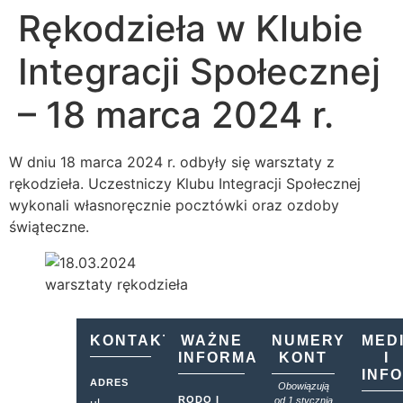
Rękodzieła w Klubie
Integracji Społecznej
– 18 marca 2024 r.
W dniu 18 marca 2024 r. odbyły się warsztaty z
rękodzieła. Uczestniczy Klubu Integracji Społecznej
wykonali własnoręcznie pocztówki oraz ozdoby
świąteczne.
KONTAKT
WAŻNE
NUMERY
MED
INFORMACJE
KONT
I
INF
ADRES
Obowiązują
RODO I
od 1 stycznia