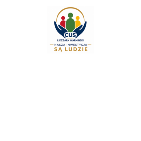
do
treści
Zespół Świadczeń