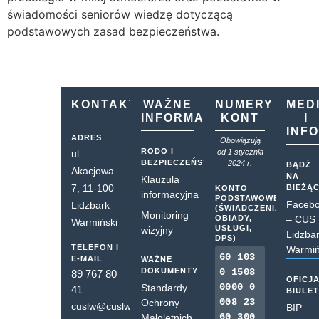
świadomości seniorów wiedzę dotyczącą
podstawowych zasad bezpieczeństwa.
KONTAKT
WAŻNE
NUMERY
MED
INFORMACJE
KONT
I
INF
ADRES
Obowiązują
RODO I
od 1 stycznia
ul.
BEZPIECZEŃSTWO
2024 r.
BĄDŹ
Akacjowa
NA
Klauzula
7, 11-100
BIEŻĄ
KONTO
informacyjna
PODSTAWOWE
Faceb
Lidzbark
(ŚWIADCZENIA,
Monitoring
OBIADY,
– CUS
Warmiński
USŁUGI,
wizyjny
Lidzba
DPS)
TELEFON I
Warmiń
60 103
E-MAIL
WAŻNE
DOKUMENTY
0 1508
89 767 80
OFICJ
0000 0
Standardy
41
BIULE
008 23
Ochrony
cuslw@cuslw.pl
BIP
60 300
Małoletnich