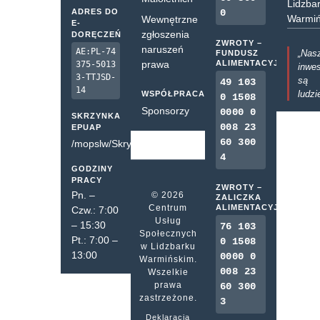
Lidzba
ADRES DO
0
Warmiń
Wewnętrzne
E-
zgłoszenia
DORĘCZEŃ
ZWROTY –
naruszeń
AE:PL-74
„Nas
FUNDUSZ
prawa
ALIMENTACYJNY
375-5013
inwes
3-TTJSD-
są
49 103
14
ludzi
WSPÓŁPRACA
0 1508
Sponsorzy
0000 0
SKRZYNKA
008 23
EPUAP
60 300
/mopslw/SkrytkaESP
4
GODZINY
PRACY
ZWROTY –
Pn. –
© 2026
ZALICZKA
Centrum
ALIMENTACYJNA
Czw.: 7:00
Usług
– 15:30
76 103
Społecznych
Pt.: 7:00 –
0 1508
w Lidzbarku
13:00
0000 0
Warmińskim.
008 23
Wszelkie
prawa
60 300
zastrzeżone.
3
Deklaracja