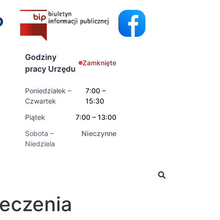
Godziny
Zamknięte
pracy Urzędu
Poniedziałek –
7:00 –
Czwartek
15:30
Piątek
7:00 – 13:00
Sobota –
Nieczynne
Niedziela
adać wnioski o świadczenia rodzinne oraz świadczenia z f
Leczenia