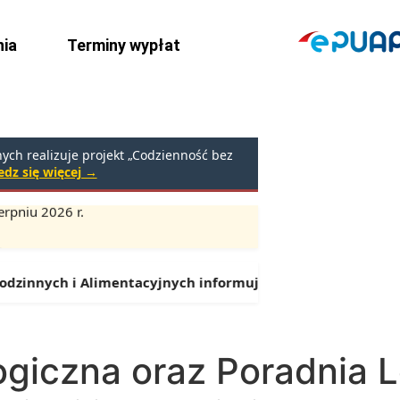
ia
Terminy wypłat
ch realizuje projekt „Codzienność bez
dz się więcej →
rpniu 2026 r.
Godziny:
9:00 – 16:30 (przerwa: 13:00 – 13:30)
zinnych i Alimentacyjnych informuje:
Od 1 lipca można skł
ogiczna oraz Poradnia 