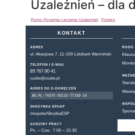
Uzależnień – dla 
Pismo-Poradnia-Leczenia-Uzaleznien
Pobierz
KONTAKT
ADRES
RODO 
ul. Akacjowa 7, 11-100 Lidzbark Warmiński
Klauzu
Monito
TELEFON I E-MAIL
89 767 80 41
WAŻNE
cuslw@cuslw.pl
Standa
ADRES DO E-DORĘCZEŃ
Wewnęt
AE:PL-74375-50133-TTJSD-14
WSPÓ
SKRZYNKA EPUAP
Spons
/mopslw/SkrytkaESP
GODZINY PRACY
Pn. – Czw.: 7:00 – 15:30