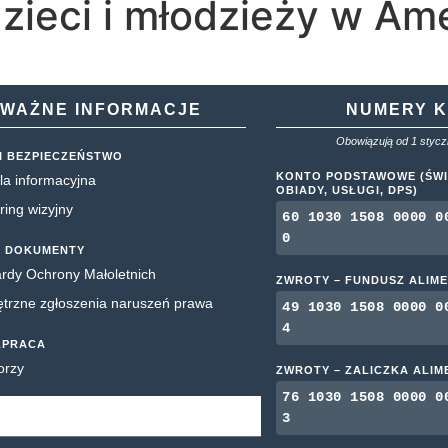
dzieci i młodzieży w Am
WAŻNE INFORMACJE
NUMERY 
Obowiązują od 1 styczn
I BEZPIECZEŃSTWO
KONTO PODSTAWOWE (ŚWI
la informacyjna
OBIADY, USŁUGI, DPS)
ring wizyjny
60 1030 1508 0000 0
0
 DOKUMENTY
rdy Ochrony Małoletnich
ZWROTY – FUNDUSZ ALIM
rzne zgłoszenia naruszeń prawa
49 1030 1508 0000 0
4
ŁPRACA
orzy
ZWROTY – ZALICZKA ALI
76 1030 1508 0000 0
3