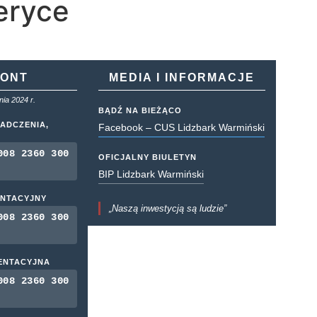
eryce
KONT
MEDIA I INFORMACJE
ia 2024 r.
BĄDŹ NA BIEŻĄCO
ADCZENIA,
Facebook – CUS Lidzbark Warmiński
008 2360 300
OFICJALNY BIULETYN
BIP Lidzbark Warmiński
ENTACYJNY
„Naszą inwestycją są ludzie”
008 2360 300
MENTACYJNA
008 2360 300