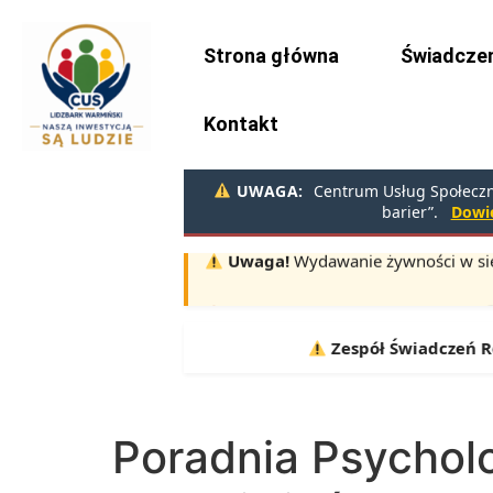
do
treści
Strona główna
Świadczen
Kontakt
UWAGA:
Centrum Usług Społeczny
barier”.
Dowie
Uwaga!
Wydawanie żywności w sie
Terminy:
10.08, 11.08, 12.08 |
Zespół Świadczeń Rod
Poradnia Psychol