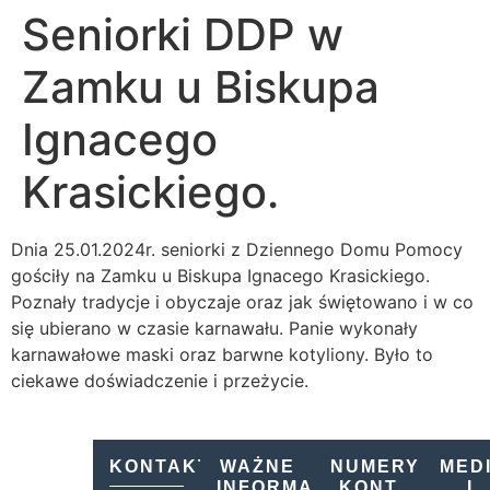
Seniorki DDP w
Zamku u Biskupa
Ignacego
Krasickiego.
Dnia 25.01.2024r. seniorki z Dziennego Domu Pomocy
gościły na Zamku u Biskupa Ignacego Krasickiego.
Poznały tradycje i obyczaje oraz jak świętowano i w co
się ubierano w czasie karnawału. Panie wykonały
karnawałowe maski oraz barwne kotyliony. Było to
ciekawe doświadczenie i przeżycie.
KONTAKT
WAŻNE
NUMERY
MED
INFORMACJE
KONT
I