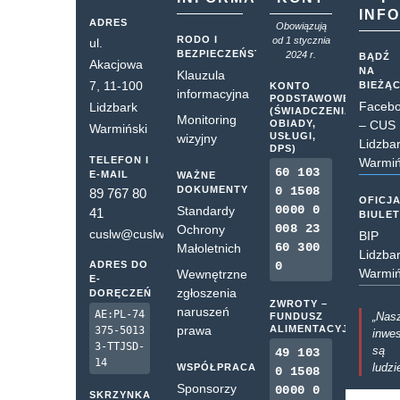
INF
ADRES
Obowiązują
RODO I
od 1 stycznia
ul.
BEZPIECZEŃSTWO
2024 r.
BĄDŹ
Akacjowa
NA
Klauzula
7, 11-100
BIEŻĄ
KONTO
informacyjna
PODSTAWOWE
Faceb
Lidzbark
(ŚWIADCZENIA,
Monitoring
OBIADY,
– CUS
Warmiński
USŁUGI,
wizyjny
Lidzba
DPS)
TELEFON I
Warmiń
60 103
E-MAIL
WAŻNE
DOKUMENTY
0 1508
89 767 80
OFICJ
0000 0
Standardy
41
BIULE
008 23
Ochrony
cuslw@cuslw.pl
BIP
60 300
Małoletnich
Lidzba
ADRES DO
0
Warmiń
Wewnętrzne
E-
zgłoszenia
DORĘCZEŃ
ZWROTY –
naruszeń
AE:PL-74
„Nas
FUNDUSZ
prawa
ALIMENTACYJNY
375-5013
inwes
3-TTJSD-
są
49 103
14
ludzi
WSPÓŁPRACA
0 1508
Sponsorzy
0000 0
SKRZYNKA