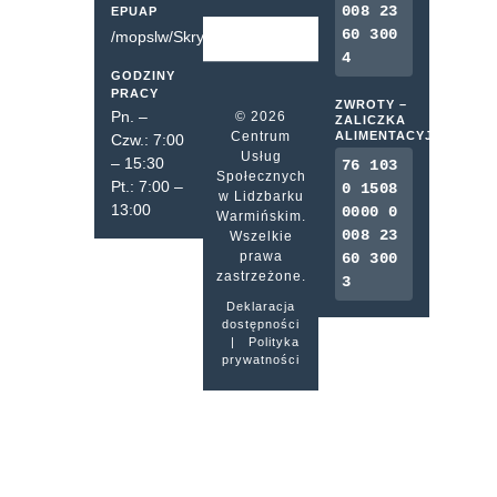
008 23
EPUAP
60 300
/mopslw/SkrytkaESP
4
GODZINY
PRACY
ZWROTY –
Pn. –
© 2026
ZALICZKA
Centrum
ALIMENTACYJNA
Czw.: 7:00
Usług
– 15:30
76 103
Społecznych
Pt.: 7:00 –
0 1508
w Lidzbarku
13:00
0000 0
Warmińskim.
008 23
Wszelkie
prawa
60 300
zastrzeżone.
3
Deklaracja
dostępności
|
Polityka
prywatności