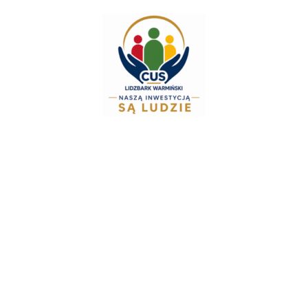
do
treści
Zespół Świadczeń