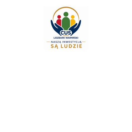
do
treści
Zespół Świadczeń