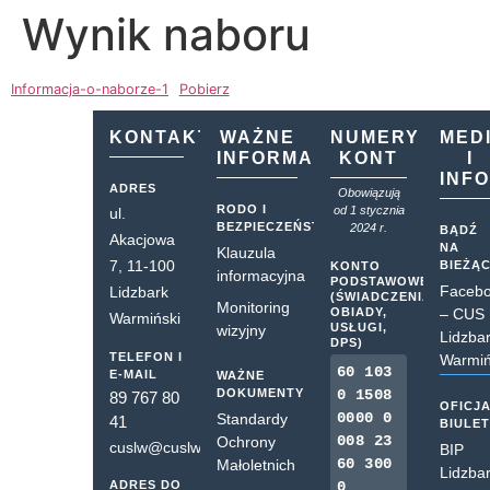
Wynik naboru
Informacja-o-naborze-1
Pobierz
KONTAKT
WAŻNE
NUMERY
MED
INFORMACJE
KONT
I
INF
ADRES
Obowiązują
RODO I
od 1 stycznia
ul.
BEZPIECZEŃSTWO
2024 r.
BĄDŹ
Akacjowa
NA
Klauzula
7, 11-100
BIEŻĄ
KONTO
informacyjna
PODSTAWOWE
Faceb
Lidzbark
(ŚWIADCZENIA,
Monitoring
OBIADY,
– CUS
Warmiński
USŁUGI,
wizyjny
Lidzba
DPS)
TELEFON I
Warmiń
60 103
E-MAIL
WAŻNE
DOKUMENTY
0 1508
89 767 80
OFICJ
0000 0
Standardy
41
BIULE
008 23
Ochrony
cuslw@cuslw.pl
BIP
60 300
Małoletnich
Lidzba
ADRES DO
0