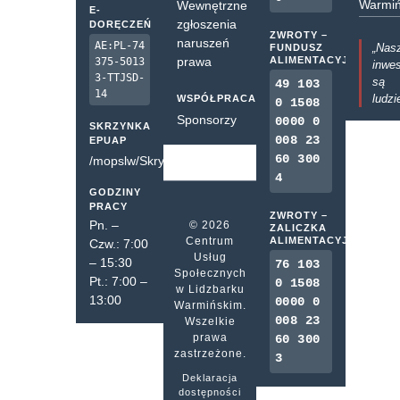
Warmiń
Wewnętrzne
E-
zgłoszenia
DORĘCZEŃ
ZWROTY –
naruszeń
AE:PL-74
„Nas
FUNDUSZ
prawa
ALIMENTACYJNY
375-5013
inwes
3-TTJSD-
są
49 103
14
ludzi
WSPÓŁPRACA
0 1508
Sponsorzy
0000 0
SKRZYNKA
008 23
EPUAP
60 300
/mopslw/SkrytkaESP
4
GODZINY
PRACY
ZWROTY –
Pn. –
© 2026
ZALICZKA
Centrum
ALIMENTACYJNA
Czw.: 7:00
Usług
– 15:30
76 103
Społecznych
Pt.: 7:00 –
0 1508
w Lidzbarku
13:00
0000 0
Warmińskim.
008 23
Wszelkie
prawa
60 300
zastrzeżone.
3
Deklaracja
dostępności