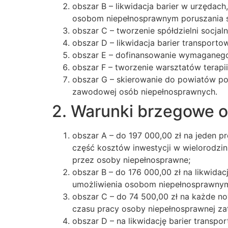
obszar B – likwidacja barier w urzęd
osobom niepełnosprawnym poruszania s
obszar C – tworzenie spółdzielni socja
obszar D – likwidacja barier transporto
obszar E – dofinansowanie wymaganego 
obszar F – tworzenie warsztatów terapii 
obszar G – skierowanie do powiatów p
zawodowej osób niepełnosprawnych.
2. Warunki brzegowe o
obszar A – do 197 000,00 zł na jeden 
część kosztów inwestycji w wielorodzi
przez osoby niepełnosprawne;
obszar B – do 176 000,00 zł na likwid
umożliwienia osobom niepełnosprawnym 
obszar C – do 74 500,00 zł na każde n
czasu pracy osoby niepełnosprawnej za
obszar D – na likwidację barier transpo