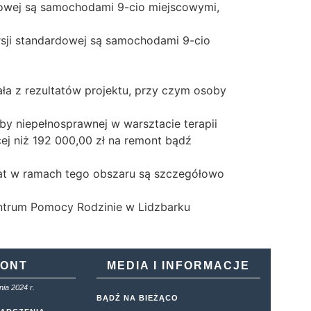
dowej są samochodami 9-cio miejscowymi,
sji standardowej są samochodami 9-cio
ała z rezultatów projektu, przy czym osoby
oby niepełnosprawnej w warsztacie terapii
cej niż 192 000,00 zł na remont bądź
iat w ramach tego obszaru są szczegółowo
entrum Pomocy Rodzinie w Lidzbarku
KONT
MEDIA I INFORMACJE
ia 2024 r.
BĄDŹ NA BIEŻĄCO