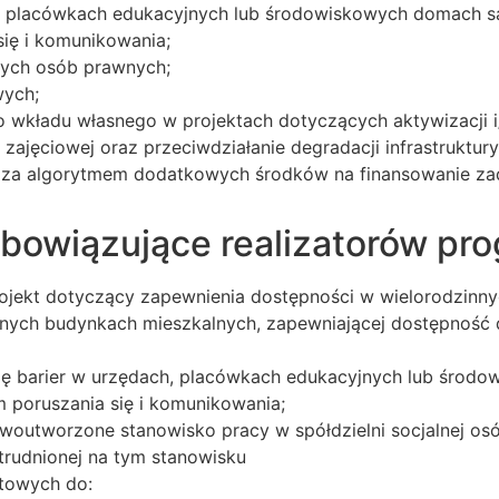
ach, placówkach edukacyjnych lub środowiskowych domach 
ię i komunikowania;
lnych osób prawnych;
wych;
wkładu własnego w projektach dotyczących aktywizacji i/
zajęciowej oraz przeciwdziałanie degradacji infrastruktury
oza algorytmem dodatkowych środków na finansowanie zad
bowiązujące realizatorów pro
projekt dotyczący zapewnienia dostępności w wielorodzin
nnych budynkach mieszkalnych, zapewniającej dostępność 
ację barier w urzędach, placówkach edukacyjnych lub śr
poruszania się i komunikowania;
owoutworzone stanowisko pracy w spółdzielni socjalnej os
trudnionej na tym stanowisku
rtowych do: