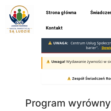
do
treści
Strona główna
Świadczen
Kontakt
UWAGA:
Centrum Usług Społeczny
barier”.
Dowie
Uwaga!
Wydawanie żywności w sie
Terminy:
10.08, 11.08, 12.08 |
Zespół Świadczeń Rodzin
Program wyrównyw