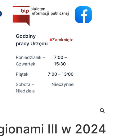
Godziny
Zamknięte
pracy Urzędu
Poniedziałek –
7:00 –
Czwartek
15:30
Piątek
7:00 – 13:00
Sobota –
Nieczynne
Niedziela
ć wnioski o świadczenia rodzinne oraz świadczenia z fund
ionami III w 2024