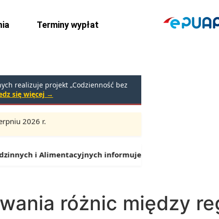
ia
Terminy wypłat
ch realizuje projekt „Codzienność bez
dz się więcej →
rpniu 2026 r.
Godziny:
9:00 – 16:30 (przerwa: 13:00 – 13:30)
nych i Alimentacyjnych informuje:
Od 1 lipca można składa
ania różnic między reg