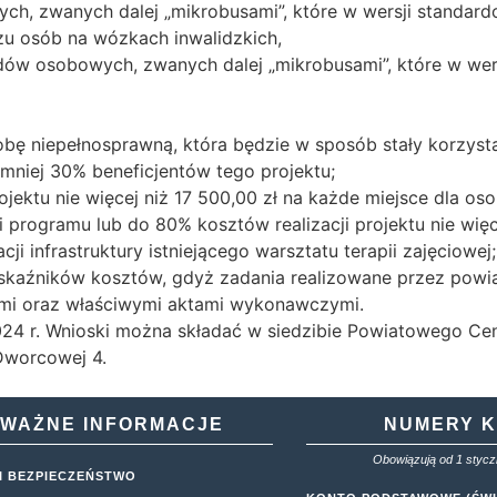
h, zwanych dalej „mikrobusami”, które w wersji standar
u osób na wózkach inwalidzkich,
dów osobowych, zwanych dalej „mikrobusami”, które w wer
obę niepełnosprawną, która będzie w sposób stały korzyst
mniej 30% beneficjentów tego projektu;
ojektu nie więcej niż 17 500,00 zł na każde miejsce dla os
i programu lub do 80% kosztów realizacji projektu nie wię
i infrastruktury istniejącego warsztatu terapii zajęciowej;
wskaźników kosztów, gdyż zadania realizowane przez pow
mi oraz właściwymi aktami wykonawczymi.
2024 r. Wnioski można składać w siedzibie Powiatowego C
Dworcowej 4.
WAŻNE INFORMACJE
NUMERY 
Obowiązują od 1 styczn
I BEZPIECZEŃSTWO