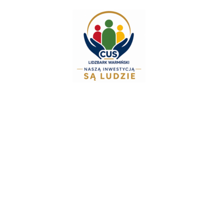
do
treści
Zespół Świadczeń Ro