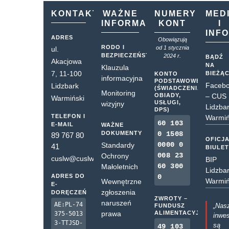
KONTAKT
WAŻNE
NUMERY
MED
INFORMACJE
KONT
I
INF
ADRES
Obowiązują
RODO I
od 1 stycznia
ul.
BEZPIECZEŃSTWO
2024 r.
BĄDŹ
Akacjowa
NA
Klauzula
7, 11-100
BIEŻĄ
KONTO
informacyjna
PODSTAWOWE
Faceb
Lidzbark
(ŚWIADCZENIA,
Monitoring
OBIADY,
– CUS
Warmiński
USŁUGI,
wizyjny
Lidzba
DPS)
TELEFON I
Warmiń
60 103
E-MAIL
WAŻNE
DOKUMENTY
0 1508
89 767 80
OFICJ
0000 0
Standardy
41
BIULE
008 23
Ochrony
cuslw@cuslw.pl
BIP
60 300
Małoletnich
Lidzba
ADRES DO
0
Warmiń
Wewnętrzne
E-
zgłoszenia
DORĘCZEŃ
ZWROTY –
naruszeń
AE:PL-74
„Nas
FUNDUSZ
prawa
ALIMENTACYJNY
375-5013
inwes
3-TTJSD-
są
49 103