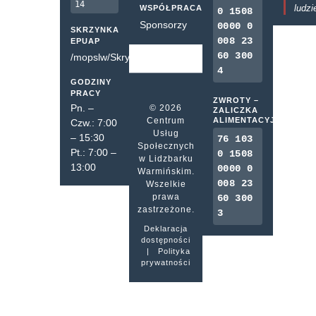
14
ludzi
WSPÓŁPRACA
0 1508
Sponsorzy
0000 0
SKRZYNKA
008 23
EPUAP
60 300
/mopslw/SkrytkaESP
4
GODZINY
PRACY
ZWROTY –
Pn. –
© 2026
ZALICZKA
Centrum
ALIMENTACYJNA
Czw.: 7:00
Usług
– 15:30
76 103
Społecznych
Pt.: 7:00 –
0 1508
w Lidzbarku
13:00
0000 0
Warmińskim.
008 23
Wszelkie
prawa
60 300
zastrzeżone.
3
Deklaracja
dostępności
|
Polityka
prywatności