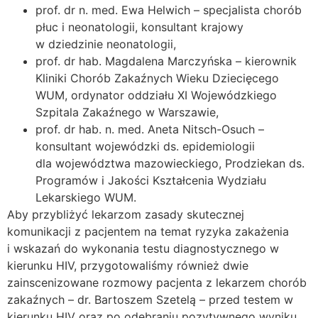
prof. dr n. med. Ewa Helwich – specjalista chorób
płuc i neonatologii, konsultant krajowy
w dziedzinie neonatologii,
prof. dr hab. Magdalena Marczyńska – kierownik
Kliniki Chorób Zakaźnych Wieku Dziecięcego
WUM, ordynator oddziału XI Wojewódzkiego
Szpitala Zakaźnego w Warszawie,
prof. dr hab. n. med. Aneta Nitsch-Osuch –
konsultant wojewódzki ds. epidemiologii
dla województwa mazowieckiego, Prodziekan ds.
Programów i Jakości Kształcenia Wydziału
Lekarskiego WUM.
Aby przybliżyć lekarzom zasady skutecznej
komunikacji z pacjentem na temat ryzyka zakażenia
i wskazań do wykonania testu diagnostycznego w
kierunku HIV, przygotowaliśmy również dwie
zainscenizowane rozmowy pacjenta z lekarzem chorób
zakaźnych – dr. Bartoszem Szetelą – przed testem w
kierunku HIV oraz po odebraniu pozytywnego wyniku