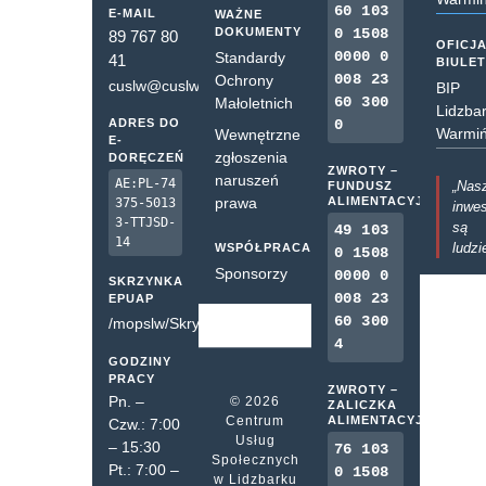
60 103
E-MAIL
WAŻNE
DOKUMENTY
0 1508
89 767 80
OFICJ
0000 0
Standardy
41
BIULE
008 23
Ochrony
cuslw@cuslw.pl
BIP
60 300
Małoletnich
Lidzba
ADRES DO
0
Warmiń
Wewnętrzne
E-
zgłoszenia
DORĘCZEŃ
ZWROTY –
naruszeń
AE:PL-74
„Nas
FUNDUSZ
prawa
ALIMENTACYJNY
375-5013
inwes
3-TTJSD-
są
49 103
14
ludzi
WSPÓŁPRACA
0 1508
Sponsorzy
0000 0
SKRZYNKA
008 23
EPUAP
60 300
/mopslw/SkrytkaESP
4
GODZINY
PRACY
ZWROTY –
Pn. –
© 2026
ZALICZKA
Centrum
ALIMENTACYJNA
Czw.: 7:00
Usług
– 15:30
76 103
Społecznych
Pt.: 7:00 –
0 1508
w Lidzbarku