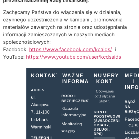
prezesa Naczelnej Rady Lekarskiej.
Zachęcamy Państwa do włączenia się w działania,
czynnego uczestniczenia w kampanii, promowania
materiałów zawartych na stronie oraz udostępniania
informacji zamieszczanych w naszych mediach
społecznościowych:
Facebook:
https://www.facebook.com/kcaids/
i
YouTube:
https://www.youtube.com/user/kcdsaids
KONTAKT
WAŻNE
NUMERY
MED
INFORMACJE
KONT
I
INF
ADRES
Obowiązują
RODO I
od 1 stycznia
ul.
BEZPIECZEŃSTWO
2024 r.
BĄDŹ
Akacjowa
NA
Klauzula
7, 11-100
BIEŻĄ
KONTO
informacyjna
PODSTAWOWE
Faceb
Lidzbark
(ŚWIADCZENIA,
Monitoring
OBIADY,
– CUS
Warmiński
USŁUGI,
wizyjny
Lidzba
DPS)
TELEFON I
Warmiń