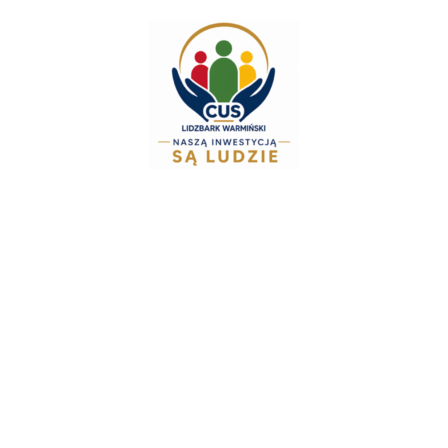
do
treści
Zespół Świadczeń Ro