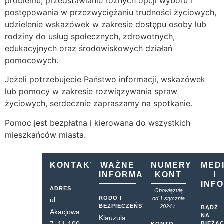
problemu, przedstawianie różnych opcji wyboru i
postępowania w przezwyciężaniu trudności życiowych,
udzielenie wskazówek w zakresie dostępu osoby lub
rodziny do usług społecznych, zdrowotnych,
edukacyjnych oraz środowiskowych działań
pomocowych.
Jeżeli potrzebujecie Państwo informacji, wskazówek
lub pomocy w zakresie rozwiązywania spraw
życiowych, serdecznie zapraszamy na spotkanie.
Pomoc jest bezpłatna i kierowana do wszystkich
mieszkańców miasta.
KONTAKT
WAŻNE
NUMERY
MED
INFORMACJE
KONT
I
INF
ADRES
Obowiązują
RODO I
od 1 stycznia
ul.
BEZPIECZEŃSTWO
2024 r.
BĄDŹ
Akacjowa
NA
Klauzula
7, 11-100
BIEŻĄ
KONTO