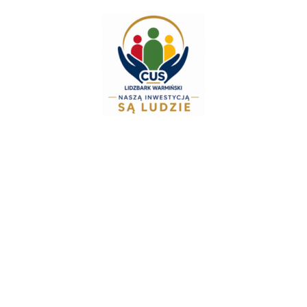
do
treści
Zespół Świadcze