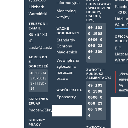
informacyjna
PODSTAWOWE
Faceb
Lidzbark
(ŚWIADCZENIA,
Monitoring
OBIADY,
– CUS
Warmiński
USŁUGI,
wizyjny
Lidzba
DPS)
TELEFON I
Warmiń
60 103
E-MAIL
WAŻNE
DOKUMENTY
0 1508
89 767 80
OFICJ
0000 0
Standardy
41
BIULE
008 23
Ochrony
cuslw@cuslw.pl
BIP
60 300
Małoletnich
Lidzba
ADRES DO
0
Warmiń
Wewnętrzne
E-
zgłoszenia
DORĘCZEŃ
ZWROTY –
naruszeń
AE:PL-74
„Nas
FUNDUSZ
prawa
ALIMENTACYJNY
375-5013
inwes
3-TTJSD-
są
49 103
14
ludzi
WSPÓŁPRACA
0 1508
Sponsorzy
0000 0
SKRZYNKA
008 23
EPUAP
60 300
/mopslw/SkrytkaESP
4
GODZINY
PRACY
ZWROTY –