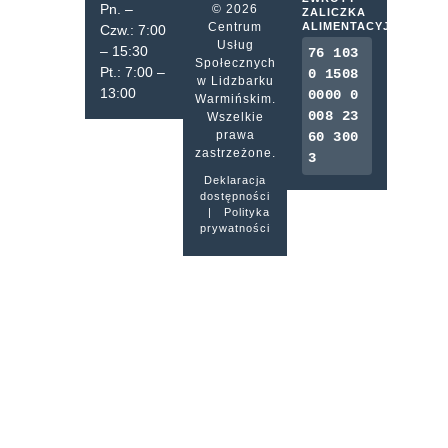
Pn. –
© 2026
ZALICZKA
Centrum
ALIMENTACYJNA
Czw.: 7:00
Usług
– 15:30
76 103
Społecznych
Pt.: 7:00 –
0 1508
w Lidzbarku
13:00
0000 0
Warmińskim.
008 23
Wszelkie
prawa
60 300
zastrzeżone.
3
Deklaracja
dostępności
|
Polityka
prywatności