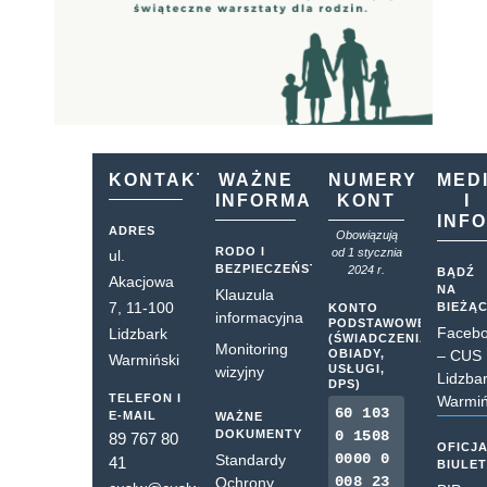
KONTAKT
WAŻNE
NUMERY
MED
INFORMACJE
KONT
I
INF
ADRES
Obowiązują
RODO I
od 1 stycznia
ul.
BEZPIECZEŃSTWO
2024 r.
BĄDŹ
Akacjowa
NA
Klauzula
7, 11-100
BIEŻĄ
KONTO
informacyjna
PODSTAWOWE
Faceb
Lidzbark
(ŚWIADCZENIA,
Monitoring
OBIADY,
– CUS
Warmiński
USŁUGI,
wizyjny
Lidzba
DPS)
TELEFON I
Warmiń
60 103
E-MAIL
WAŻNE
DOKUMENTY
0 1508
89 767 80
OFICJ
0000 0
Standardy
41
BIULE
008 23
Ochrony