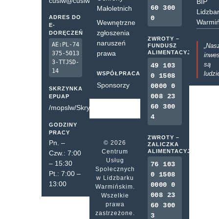
cuslw@cuslw.pl
BIP
60 300
Małoletnich
Lidzba
ADRES DO
0
Warmiń
Wewnętrzne
E-
zgłoszenia
DORĘCZEŃ
ZWROTY –
naruszeń
AE:PL-74
„Nas
FUNDUSZ
prawa
ALIMENTACYJNY
375-5013
inwes
3-TTJSD-
są
49 103
14
ludzi
WSPÓŁPRACA
0 1508
Sponsorzy
0000 0
SKRZYNKA
008 23
EPUAP
60 300
/mopslw/SkrytkaESP
4
GODZINY
PRACY
ZWROTY –
Pn. –
© 2026
ZALICZKA
Centrum
ALIMENTACYJNA
Czw.: 7:00
Usług
– 15:30
76 103
Społecznych
Pt.: 7:00 –
0 1508
w Lidzbarku
13:00
0000 0
Warmińskim.
008 23
Wszelkie
prawa
60 300
zastrzeżone.
3