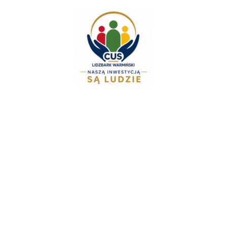
do
treści
zinnych i Alimentacyjnych informuje:
Od 1 lipca można skł