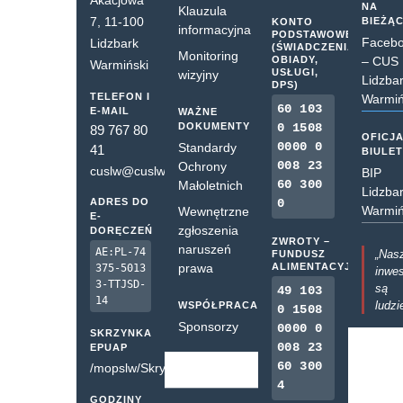
Akacjowa
NA
Klauzula
7, 11-100
BIEŻĄ
KONTO
informacyjna
PODSTAWOWE
Faceb
Lidzbark
(ŚWIADCZENIA,
Monitoring
OBIADY,
– CUS
Warmiński
USŁUGI,
wizyjny
Lidzba
DPS)
TELEFON I
Warmiń
60 103
E-MAIL
WAŻNE
DOKUMENTY
0 1508
89 767 80
OFICJ
0000 0
Standardy
41
BIULE
008 23
Ochrony
cuslw@cuslw.pl
BIP
60 300
Małoletnich
Lidzba
ADRES DO
0
Warmiń
Wewnętrzne
E-
zgłoszenia
DORĘCZEŃ
ZWROTY –
naruszeń
AE:PL-74
„Nas
FUNDUSZ
prawa
ALIMENTACYJNY
375-5013
inwes
3-TTJSD-
są
49 103
14
ludzi
WSPÓŁPRACA
0 1508
Sponsorzy
0000 0
SKRZYNKA
008 23
EPUAP
60 300
/mopslw/SkrytkaESP
4
GODZINY