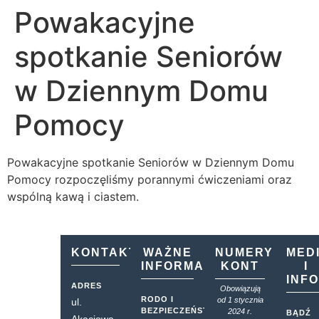
Powakacyjne
spotkanie Seniorów
w Dziennym Domu
Pomocy
Powakacyjne spotkanie Seniorów w Dziennym Domu
Pomocy rozpoczęliśmy porannymi ćwiczeniami oraz
wspólną kawą i ciastem.
KONTAKT
WAŻNE
NUMERY
MED
INFORMACJE
KONT
I
INF
ADRES
Obowiązują
RODO I
od 1 stycznia
ul.
BEZPIECZEŃSTWO
2024 r.
BĄDŹ