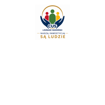
do
treści
Zespół Świadczeń Rodzin