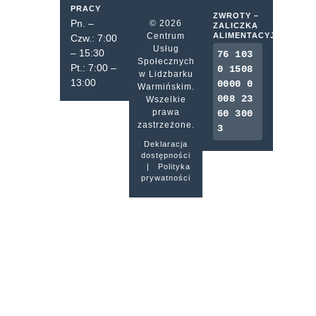
PRACY
ZWROTY –
Pn. –
© 2026
ZALICZKA
Centrum
ALIMENTACYJNA
Czw.: 7:00
Usług
– 15:30
76 103
Społecznych
Pt.: 7:00 –
0 1508
w Lidzbarku
13:00
0000 0
Warmińskim.
008 23
Wszelkie
prawa
60 300
zastrzeżone.
3
Deklaracja
dostępności
|
Polityka
prywatności