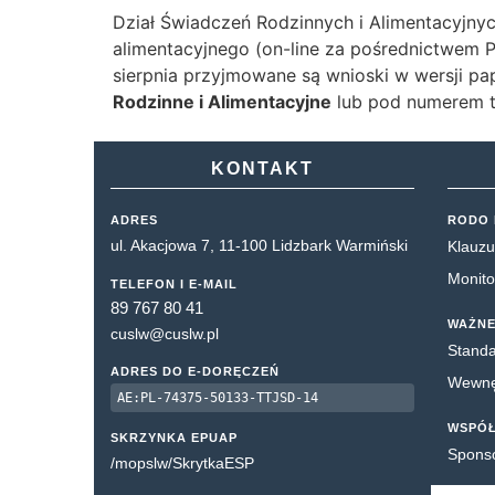
Dział Świadczeń Rodzinnych i Alimentacyjnyc
alimentacyjnego (on-line za pośrednictwem 
sierpnia przyjmowane są wnioski w wersji pa
Rodzinne i Alimentacyjne
lub pod numerem t
KONTAKT
ADRES
RODO 
ul. Akacjowa 7, 11-100 Lidzbark Warmiński
Klauzu
Monito
TELEFON I E-MAIL
89 767 80 41
WAŻNE
cuslw@cuslw.pl
Standa
ADRES DO E-DORĘCZEŃ
Wewnęt
AE:PL-74375-50133-TTJSD-14
WSPÓ
SKRZYNKA EPUAP
Spons
/mopslw/SkrytkaESP