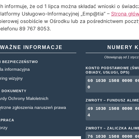
h informuje, że od 1 lipca można składać wnioski o świadc
Platformy Usługowo-Informacyjnej „Emp@tia” –
Strona głów
pierowej osobiście w Ośrodku lub za pośrednictwem poczt
elefonu 89 767 8053.
WAŻNE INFORMACJE
NUMERY 
Obowiązują od 1 styczn
I BEZPIECZEŃSTWO
KONTO PODSTAWOWE (ŚWI
la informacyjna
OBIADY, USŁUGI, DPS)
ring wizyjny
60 1030 1508 0000 0
0
 DOKUMENTY
rdy Ochrony Małoletnich
ZWROTY – FUNDUSZ ALIM
rzne zgłoszenia naruszeń prawa
49 1030 1508 0000 0
4
ŁPRACA
orzy
ZWROTY – ZALICZKA ALI
76 1030 1508 0000 0