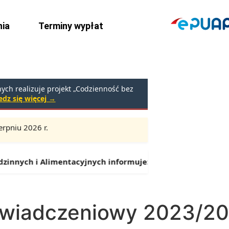
ia
Terminy wypłat
ch realizuje projekt „Codzienność bez
dz się więcej →
rpniu 2026 r.
Godziny:
9:00 – 16:30 (przerwa: 13:00 – 13:30)
nnych i Alimentacyjnych informuje:
Od 1 lipca można skład
/świadczeniowy 2023/2