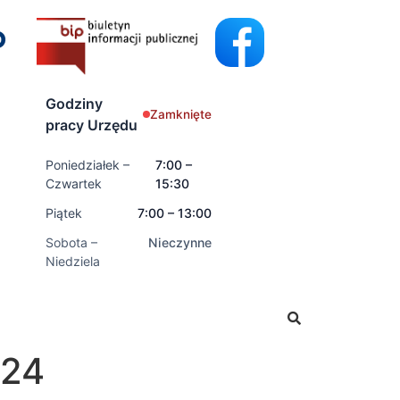
Godziny
Zamknięte
pracy Urzędu
Poniedziałek –
7:00 –
Czwartek
15:30
Piątek
7:00 – 13:00
Sobota –
Nieczynne
Niedziela
ać wnioski o świadczenia rodzinne oraz świadczenia z fun
024