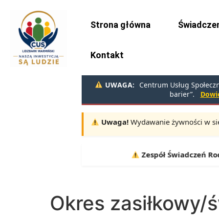
do
treści
Strona główna
Świadczen
Kontakt
UWAGA:
Centrum Usług Społeczny
barier”.
Dowie
Uwaga!
Wydawanie żywności w sie
Terminy:
10.08, 11.08, 12.08 |
Zespół Świadczeń Rodzi
Okres zasiłkowy