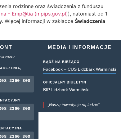
zenia rodzinne oraz świadczenia z funduszu
na – Emp@tia (mpips.gov.pl)
), natomiast od 1
y. Więcej informacji w zakładce
Świadczenia
KONT
MEDIA I INFORMACJE
ia 2024 r.
BĄDŹ NA BIEŻĄCO
ADCZENIA,
Facebook – CUS Lidzbark Warmiński
008 2360 300
OFICJALNY BIULETYN
BIP Lidzbark Warmiński
ENTACYJNY
„Naszą inwestycją są ludzie”
008 2360 300
MENTACYJNA
008 2360 300