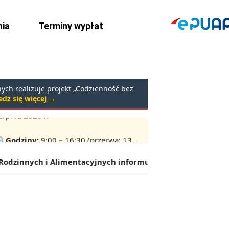
ia
Terminy wypłat
ch realizuje projekt „Codzienność bez
dz się więcej →
rpniu 2026 r.
Godziny:
9:00 – 16:30 (przerwa: 13:00 – 13:30)
dzinnych i Alimentacyjnych informuje:
Od 1 lipca można sk