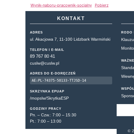
Wynik-naboru-pracownik-socjalny
Pobierz
KONTAKT
ADRES
RODO 
ul. Akacjowa 7, 11-100 Lidzbark Warmiński
Klauzu
Monito
TELEFON I E-MAIL
89 767 80 41
WAŻNE
cuslw@cuslw.pl
Standa
ADRES DO E-DORĘCZEŃ
Wewnęt
AE:PL-74375-50133-TTJSD-14
WSPÓ
SKRZYNKA EPUAP
Spons
/mopslw/SkrytkaESP
GODZINY PRACY
Pn. – Czw.: 7:00 – 15:30
Pt.: 7:00 – 13:00
© 