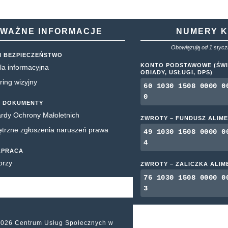
WAŻNE INFORMACJE
NUMERY 
Obowiązują od 1 styczn
I BEZPIECZEŃSTWO
KONTO PODSTAWOWE (ŚWI
la informacyjna
OBIADY, USŁUGI, DPS)
ring wizyjny
60 1030 1508 0000 0
0
 DOKUMENTY
rdy Ochrony Małoletnich
ZWROTY – FUNDUSZ ALIM
rzne zgłoszenia naruszeń prawa
49 1030 1508 0000 0
4
ŁPRACA
orzy
ZWROTY – ZALICZKA ALI
76 1030 1508 0000 0
3
2026 Centrum Usług Społecznych w