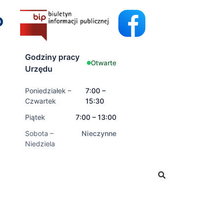
Godziny pracy
Otwarte
Urzędu
Poniedziałek –
7:00 –
Czwartek
15:30
Piątek
7:00 – 13:00
Sobota –
Nieczynne
Niedziela
ładać wnioski o świadczenia rodzinne oraz świadczenia z 