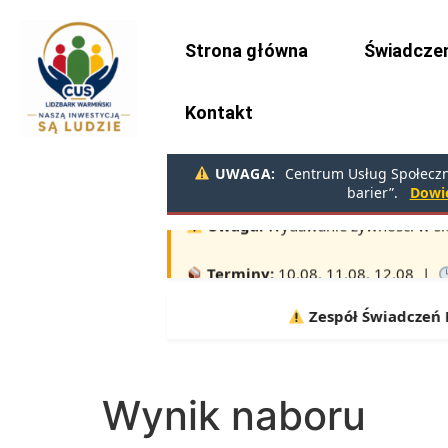
do
treści
Strona główna
Świadczen
Kontakt
UWAGA:
Centrum Usług Społeczny
barier”.
Dowie
Uwaga!
Wydawanie żywności w sie
Terminy:
10.08, 11.08, 12.08 |
Zespół Świadczeń Ro
Wynik naboru