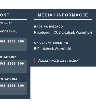
KONT
MEDIA I INFORMACJE
ia 2024 r.
BĄDŹ NA BIEŻĄCO
ADCZENIA,
Facebook – CUS Lidzbark Warmiński
008 2360 300
OFICJALNY BIULETYN
BIP Lidzbark Warmiński
ENTACYJNY
„Naszą inwestycją są ludzie”
008 2360 300
MENTACYJNA
008 2360 300