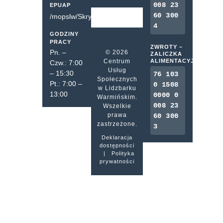
008 23
EPUAP
60 300
/mopslw/SkrytkaESP
4
GODZINY
PRACY
ZWROTY –
Pn. –
© 2026
ZALICZKA
Centrum
ALIMENTACYJNA
Czw.: 7:00
Usług
– 15:30
76 103
Społecznych
Pt.: 7:00 –
0 1508
w Lidzbarku
13:00
0000 0
Warmińskim.
008 23
Wszelkie
prawa
60 300
zastrzeżone.
3
Deklaracja
dostępności
|
Polityka
prywatności