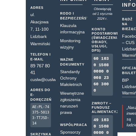
INF
ADRES
Obowiązują
RODO I
od 1 stycznia
ul.
BEZPIECZEŃSTWO
2024 r.
BĄDŹ
Akacjowa
NA
Klauzula
7, 11-100
BIEŻĄ
KONTO
informacyjna
PODSTAWOWE
Faceb
Lidzbark
(ŚWIADCZENIA,
Monitoring
OBIADY,
– CUS
Warmiński
USŁUGI,
wizyjny
Lidzba
DPS)
TELEFON I
Warmiń
60 103
E-MAIL
WAŻNE
DOKUMENTY
0 1508
89 767 80
OFICJ
0000 0
Standardy
41
BIULE
008 23
Ochrony
cuslw@cuslw.pl
BIP
60 300
Małoletnich
Lidzba
ADRES DO
0
Warmiń
Wewnętrzne
E-
zgłoszenia
DORĘCZEŃ
ZWROTY –
naruszeń
AE:PL-74
„Nas
FUNDUSZ
prawa
ALIMENTACYJNY
375-5013
inwes
3-TTJSD-
są
49 103
14
ludzi
WSPÓŁPRACA
0 1508
Sponsorzy
0000 0
SKRZYNKA