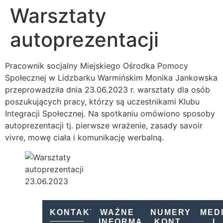
Warsztaty
autoprezentacji
Pracownik socjalny Miejskiego Ośrodka Pomocy
Społecznej w Lidzbarku Warmińskim Monika Jankowska
przeprowadziła dnia 23.06.2023 r. warsztaty dla osób
poszukujących pracy, którzy są uczestnikami Klubu
Integracji Społecznej. Na spotkaniu omówiono sposoby
autoprezentacji tj. pierwsze wrażenie, zasady savoir
vivre, mowę ciała i komunikację werbalną.
KONTAKT
WAŻNE
NUMERY
MED
INFORMACJE
KONT
I