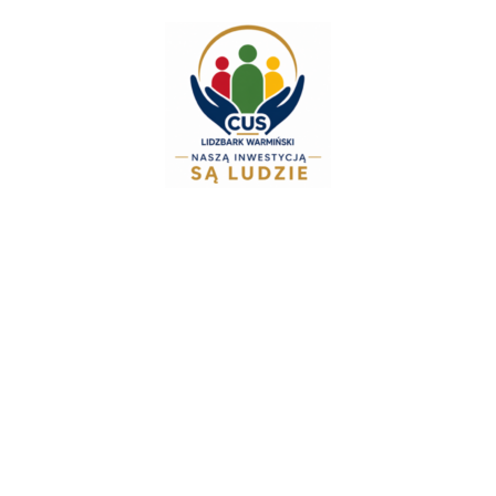
do
treści
Zespół Świadczeń R