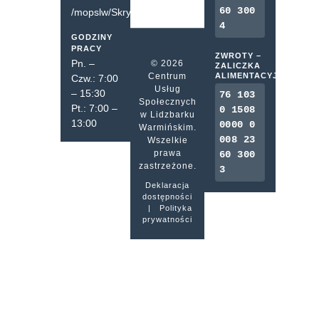
60 300
/mopslw/SkrytkaESP
4
GODZINY
PRACY
ZWROTY –
Pn. –
© 2026
ZALICZKA
Centrum
ALIMENTACYJNA
Czw.: 7:00
Usług
– 15:30
76 103
Społecznych
Pt.: 7:00 –
0 1508
w Lidzbarku
13:00
0000 0
Warmińskim.
008 23
Wszelkie
prawa
60 300
zastrzeżone.
3
Deklaracja
dostępności
|
Polityka
prywatności