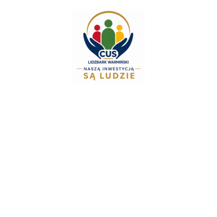
do
treści
Zespół Świadczeń R