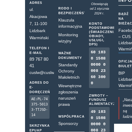
INF
ADRES
Obowiązują
RODO I
od 1 stycznia
ul.
BEZPIECZEŃSTWO
2024 r.
BĄDŹ
Akacjowa
NA
Klauzula
7, 11-100
BIEŻĄ
KONTO
informacyjna
PODSTAWOWE
Faceb
Lidzbark
(ŚWIADCZENIA,
Monitoring
OBIADY,
– CUS
Warmiński
USŁUGI,
wizyjny
Lidzba
DPS)
TELEFON I
Warmiń
60 103
E-MAIL
WAŻNE
DOKUMENTY
0 1508
89 767 80
OFICJ
0000 0
Standardy
41
BIULE
008 23
Ochrony
cuslw@cuslw.pl
BIP
60 300
Małoletnich
Lidzba
ADRES DO
0
Warmiń
Wewnętrzne
E-
zgłoszenia
DORĘCZEŃ
ZWROTY –
naruszeń
AE:PL-74
„Nas
FUNDUSZ
prawa
ALIMENTACYJNY
375-5013
inwes
3-TTJSD-
są
49 103
14
ludzi
WSPÓŁPRACA
0 1508
Sponsorzy
0000 0
SKRZYNKA
008 23
EPUAP