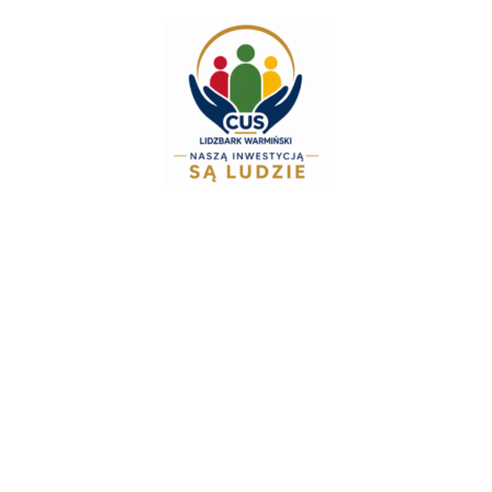
do
treści
Zespół Świadcze