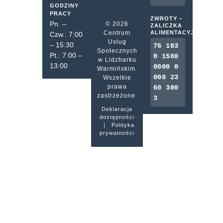
GODZINY
PRACY
ZWROTY –
Pn. –
© 2026
ZALICZKA
Centrum
ALIMENTACYJNA
Czw.: 7:00
Usług
– 15:30
76 103
Społecznych
Pt.: 7:00 –
0 1508
w Lidzbarku
13:00
0000 0
Warmińskim.
008 23
Wszelkie
prawa
60 300
zastrzeżone.
3
Deklaracja
dostępności
|
Polityka
prywatności