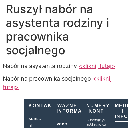
Ruszył nabór na
asystenta rodziny i
pracownika
socjalnego
Nabór na asystenta rodziny
<kliknij tutaj>
Nabór na pracownika socjalnego
<kliknij
tutaj>
KONTAKT
WAŻNE
NUMERY
MED
INFORMACJE
KONT
I
INF
ADRES
Obowiązują
RODO I
od 1 stycznia
ul.