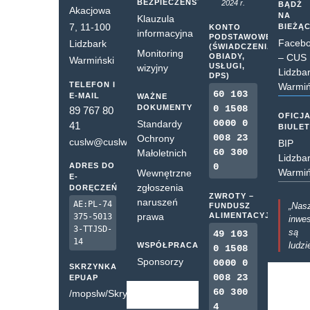
BEZPIECZEŃSTWO
2024 r.
BĄDŹ
Akacjowa
NA
Klauzula
7, 11-100
BIEŻĄ
KONTO
informacyjna
PODSTAWOWE
Faceb
Lidzbark
(ŚWIADCZENIA,
Monitoring
OBIADY,
– CUS
Warmiński
USŁUGI,
wizyjny
Lidzba
DPS)
TELEFON I
Warmiń
60 103
E-MAIL
WAŻNE
DOKUMENTY
0 1508
89 767 80
OFICJ
0000 0
Standardy
41
BIULE
008 23
Ochrony
cuslw@cuslw.pl
BIP
60 300
Małoletnich
Lidzba
ADRES DO
0
Warmiń
Wewnętrzne
E-
zgłoszenia
DORĘCZEŃ
ZWROTY –
naruszeń
AE:PL-74
„Nas
FUNDUSZ
prawa
ALIMENTACYJNY
375-5013
inwes
3-TTJSD-
są
49 103
14
ludzi
WSPÓŁPRACA
0 1508
Sponsorzy
0000 0
SKRZYNKA
008 23
EPUAP
60 300
/mopslw/SkrytkaESP
4