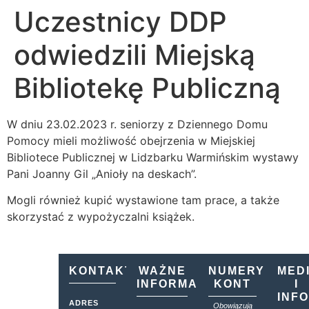
Uczestnicy DDP
odwiedzili Miejską
Bibliotekę Publiczną
W dniu 23.02.2023 r. seniorzy z Dziennego Domu
Pomocy mieli możliwość obejrzenia w Miejskiej
Bibliotece Publicznej w Lidzbarku Warmińskim wystawy
Pani Joanny Gil „Anioły na deskach”.
Mogli również kupić wystawione tam prace, a także
skorzystać z wypożyczalni książek.
KONTAKT
WAŻNE
NUMERY
MED
INFORMACJE
KONT
I
INF
ADRES
Obowiązują