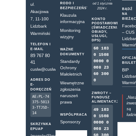
RODO I
od 1 stycznia
ul.
BEZPIECZEŃSTWO
2024 r.
BĄDŹ
Akacjowa
NA
Klauzula
7, 11-100
BIEŻĄ
KONTO
informacyjna
PODSTAWOWE
Faceb
Lidzbark
(ŚWIADCZENIA,
Monitoring
OBIADY,
– CUS
Warmiński
USŁUGI,
wizyjny
Lidzba
DPS)
TELEFON I
Warmiń
60 103
E-MAIL
WAŻNE
DOKUMENTY
0 1508
89 767 80
OFICJ
0000 0
Standardy
41
BIULE
008 23
Ochrony
cuslw@cuslw.pl
BIP
60 300
Małoletnich
Lidzba
ADRES DO
0
Warmiń
Wewnętrzne
E-
zgłoszenia
DORĘCZEŃ
ZWROTY –
naruszeń
AE:PL-74
„Nas
FUNDUSZ
prawa
ALIMENTACYJNY
375-5013
inwes
3-TTJSD-
są
49 103
14
ludzi
WSPÓŁPRACA
0 1508
Sponsorzy
0000 0
SKRZYNKA
008 23
EPUAP
60 300
/mopslw/SkrytkaESP