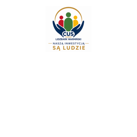
do
treści
Zespół Świadczeń R