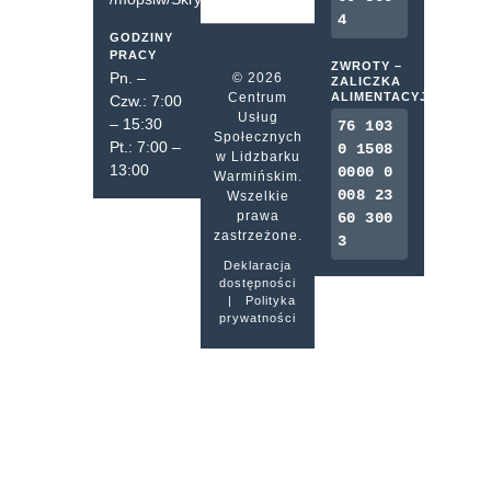
4
GODZINY
PRACY
ZWROTY –
Pn. –
© 2026
ZALICZKA
Centrum
ALIMENTACYJNA
Czw.: 7:00
Usług
– 15:30
76 103
Społecznych
Pt.: 7:00 –
0 1508
w Lidzbarku
13:00
0000 0
Warmińskim.
008 23
Wszelkie
prawa
60 300
zastrzeżone.
3
Deklaracja
dostępności
|
Polityka
prywatności