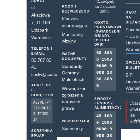
ADRES
Obowiązują
RODO I
od 1 stycznia
ul.
BEZPIECZEŃSTWO
2024 r.
BĄDŹ
Akacjowa
NA
Klauzula
7, 11-100
BIEŻĄ
KONTO
informacyjna
PODSTAWOWE
Faceb
Lidzbark
(ŚWIADCZENIA,
Monitoring
OBIADY,
– CUS
Warmiński
USŁUGI,
wizyjny
Lidzba
DPS)
TELEFON I
Warmiń
60 103
E-MAIL
WAŻNE
DOKUMENTY
0 1508
89 767 80
OFICJ
0000 0
Standardy
41
BIULE
008 23
Ochrony
cuslw@cuslw.pl
BIP
60 300
Małoletnich
Lidzba
ADRES DO
0
Warmiń
Wewnętrzne
E-
zgłoszenia
DORĘCZEŃ
ZWROTY –
naruszeń
AE:PL-74
„Nas
FUNDUSZ
prawa
ALIMENTACYJNY
375-5013
inwes
3-TTJSD-
są
49 103
14
ludzi
WSPÓŁPRACA
0 1508
Sponsorzy
0000 0
SKRZYNKA
008 23
EPUAP