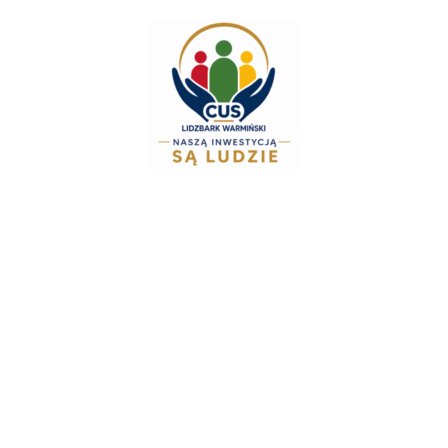
do
treści
Zespół Świadczeń Rod