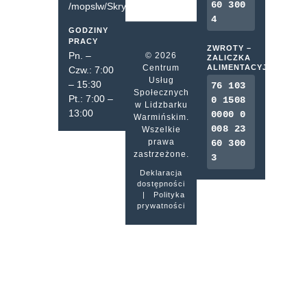
60 300
/mopslw/SkrytkaESP
4
GODZINY
PRACY
ZWROTY –
Pn. –
© 2026
ZALICZKA
Centrum
ALIMENTACYJNA
Czw.: 7:00
Usług
– 15:30
76 103
Społecznych
Pt.: 7:00 –
0 1508
w Lidzbarku
13:00
0000 0
Warmińskim.
008 23
Wszelkie
prawa
60 300
zastrzeżone.
3
Deklaracja
dostępności
|
Polityka
prywatności