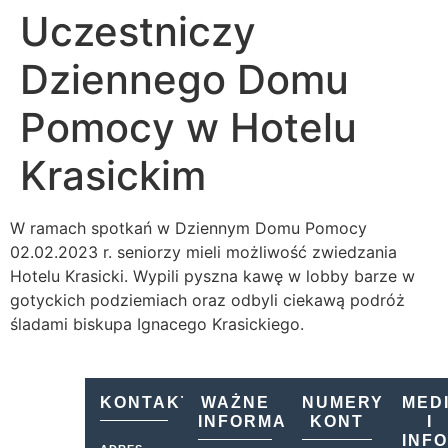
Uczestniczy
Dziennego Domu
Pomocy w Hotelu
Krasickim
W ramach spotkań w Dziennym Domu Pomocy
02.02.2023 r. seniorzy mieli możliwość zwiedzania
Hotelu Krasicki. Wypili pyszna kawę w lobby barze w
gotyckich podziemiach oraz odbyli ciekawą podróż
śladami biskupa Ignacego Krasickiego.
KONTAKT
WAŻNE
NUMERY
MED
INFORMACJE
KONT
I
INF