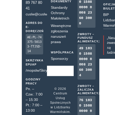
DOKUMENTY
0 1508
89 767 80
OFICJ
0000 0
Standardy
41
BIULE
008 23
Ochrony
cuslw@cuslw.pl
BIP
60 300
Małoletnich
Lidzba
ADRES DO
0
Warmiń
Wewnętrzne
E-
zgłoszenia
DORĘCZEŃ
ZWROTY –
naruszeń
AE:PL-74
„Nas
FUNDUSZ
prawa
ALIMENTACYJNY
375-5013
inwes
3-TTJSD-
są
49 103
14
ludzi
WSPÓŁPRACA
0 1508
Sponsorzy
0000 0
SKRZYNKA
008 23
EPUAP
60 300
/mopslw/SkrytkaESP
4
GODZINY
PRACY
ZWROTY –
Pn. –
© 2026
ZALICZKA
Centrum
ALIMENTACYJNA
Czw.: 7:00
Usług
– 15:30
76 103
Społecznych
Pt.: 7:00 –
0 1508
w Lidzbarku
13:00
0000 0
Warmińskim.