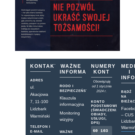
KONTAKT
WAŻNE
NUMERY
MED
INFORMACJE
KONT
I
INF
ADRES
Obowiązują
RODO I
od 1 stycznia
ul.
BEZPIECZEŃSTWO
2024 r.
BĄDŹ
Akacjowa
NA
Klauzula
7, 11-100
BIEŻĄ
KONTO
informacyjna
PODSTAWOWE
Faceb
Lidzbark
(ŚWIADCZENIA,
Monitoring
OBIADY,
– CUS
Warmiński
USŁUGI,
wizyjny
Lidzba
DPS)
TELEFON I
Warmiń
60 103
E-MAIL
WAŻNE