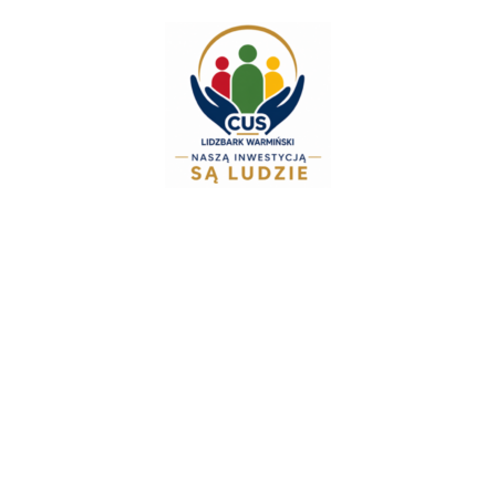
do
treści
Zespół Świadcze