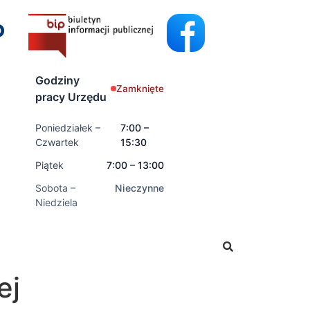
Godziny
Zamknięte
pracy Urzędu
Poniedziałek –
7:00 –
Czwartek
15:30
Piątek
7:00 – 13:00
Sobota –
Nieczynne
Niedziela
ć wnioski o świadczenia rodzinne oraz świadczenia z fund
ej