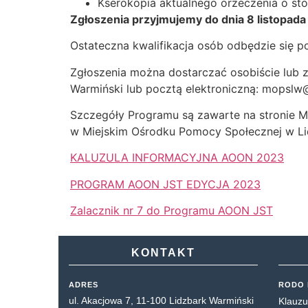
Kserokopia aktualnego orzeczenia o sto
Zgłoszenia przyjmujemy do dnia 8 listopada
Ostateczna kwalifikacja osób odbędzie się 
Zgłoszenia można dostarczać osobiście lub 
Warmiński lub pocztą elektroniczną: mopslw
Szczegóły Programu są zawarte na stronie Mi
w Miejskim Ośrodku Pomocy Społecznej w Li
KALUZULA INFORMACYJNA AOON 2023
PROGRAM AOON JST EDYCJA 2023
Zalacznik nr 7 do Programu AOON JST
KONTAKT
ADRES
RODO 
ul. Akacjowa 7, 11-100 Lidzbark Warmiński
Klauzu