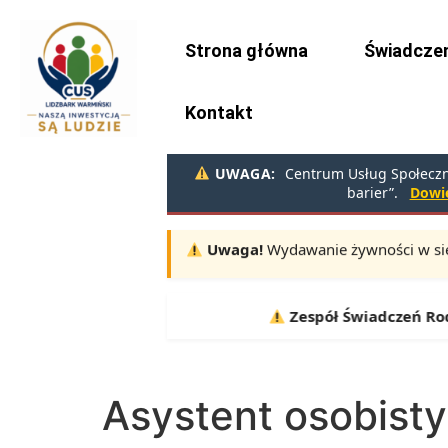
do
treści
Strona główna
Świadczen
Kontakt
UWAGA:
Centrum Usług Społeczny
barier”.
Dowie
Uwaga!
Wydawanie żywności w sie
Terminy:
10.08, 11.08, 12.08 |
Zespół Świadczeń Rodzin
Asystent osobist