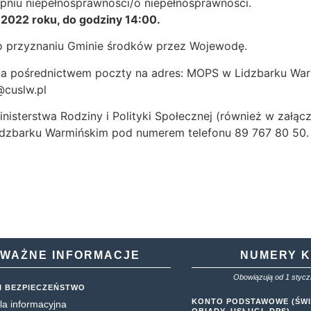
pniu niepełnosprawności/o niepełnosprawności.
 2022 roku, do godziny 14:00.
po przyznaniu Gminie środków przez Wojewodę.
za pośrednictwem poczty na adres: MOPS w Lidzbarku Warmi
@cuslw.pl
nisterstwa Rodziny i Polityki Społecznej (również w załą
dzbarku Warmińskim pod numerem telefonu 89 767 80 50.
WAŻNE INFORMACJE
NUMERY 
Obowiązują od 1 styczn
I BEZPIECZEŃSTWO
KONTO PODSTAWOWE (ŚWI
la informacyjna
OBIADY, USŁUGI, DPS)