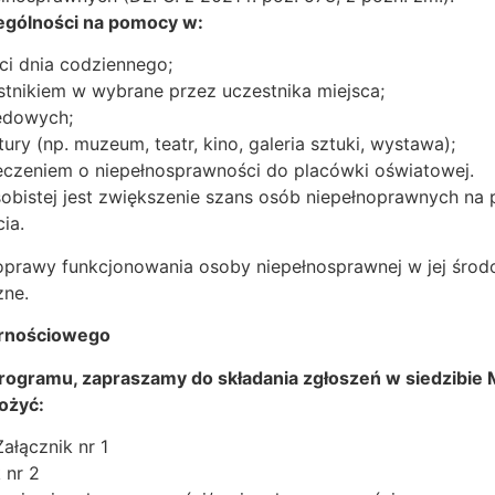
zególności na pomocy w:
i dnia codziennego;
stnikiem w wybrane przez uczestnika miejsca;
zędowych;
ury (np. muzeum, teatr, kino, galeria sztuki, wystawa);
zeczeniem o niepełnosprawności do placówki oświatowej.
obistej jest zwiększenie szans osób niepełnoprawnych na 
ia.
oprawy funkcjonowania osoby niepełnosprawnej w jej środ
zne.
arnościowego
gramu, zapraszamy do składania zgłoszeń w siedzibie 
ożyć:
ałącznik nr 1
 nr 2