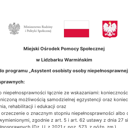
Miejski Ośrodek Pomocy Społecznej
w
Lidzbarku Warmińskim
do programu „Asystent osobisty osoby niepełnosprawnej
osprawnych:
o niepełnosprawności łącznie ze wskazaniami: konieczności
niczoną możliwością samodzielnej egzystencji oraz koniec
a, rehabilitacji i edukacji oraz
orzeczenie o znacznym stopniu niepełnosprawności albo 
mienionymi, zgodnie z art. 5 i art. 62 ustawy z dnia 27 sie
łnosprawnych (Dz. U. z 2021 r. poz. 573, z późn. zm.).