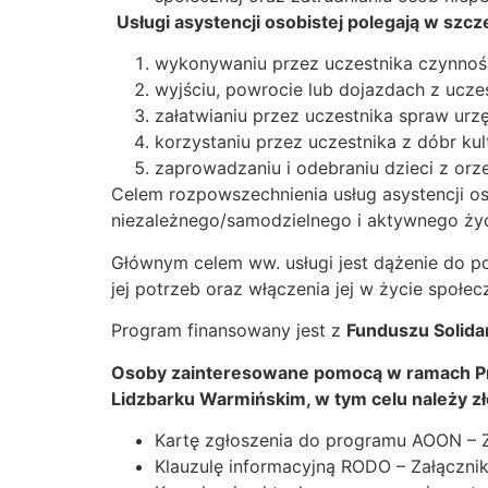
Usługi asystencji osobistej polegają w szc
wykonywaniu przez uczestnika czynnośc
wyjściu, powrocie lub dojazdach z ucze
załatwianiu przez uczestnika spraw ur
korzystaniu przez uczestnika z dóbr kult
zaprowadzaniu i odebraniu dzieci z or
Celem rozpowszechnienia usług asystencji os
niezależnego/samodzielnego i aktywnego życ
Głównym celem ww. usługi jest dążenie do p
jej potrzeb oraz włączenia jej w życie społec
Program finansowany jest z
Funduszu Solid
Osoby zainteresowane pomocą w ramach Pro
Lidzbarku Warmińskim, w tym celu należy zł
Kartę zgłoszenia do programu AOON – Z
Klauzulę informacyjną RODO – Załącznik