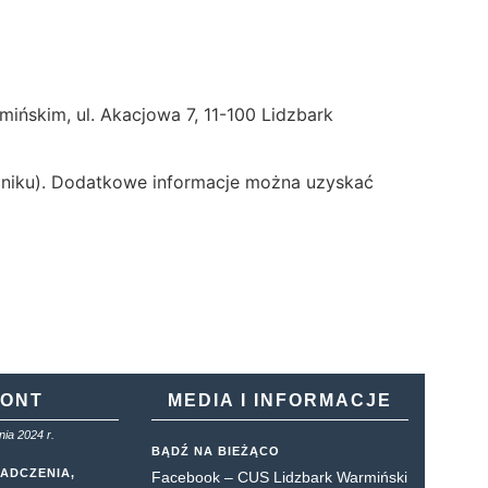
ńskim, ul. Akacjowa 7, 11-100 Lidzbark
czniku). Dodatkowe informacje można uzyskać
KONT
MEDIA I INFORMACJE
ia 2024 r.
BĄDŹ NA BIEŻĄCO
ADCZENIA,
Facebook – CUS Lidzbark Warmiński