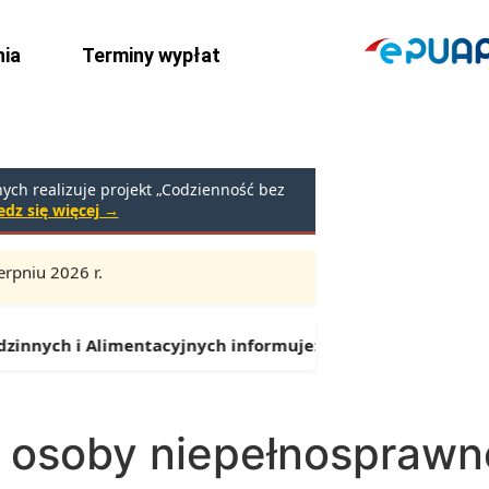
ia
Terminy wypłat
ch realizuje projekt „Codzienność bez
dz się więcej →
rpniu 2026 r.
Godziny:
9:00 – 16:30 (przerwa: 13:00 – 13:30)
nych i Alimentacyjnych informuje:
Od 1 lipca można składa
y osoby niepełnosprawn