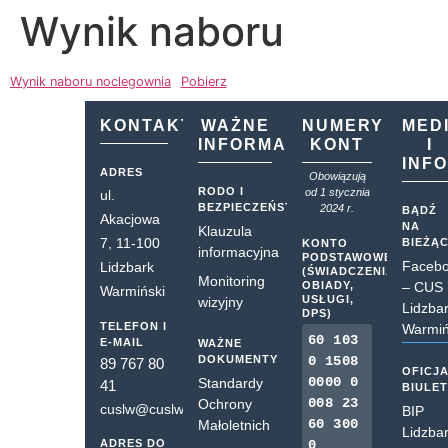
Wynik naboru
Wynik naboru noclegownia
Pobierz
KONTAKT
WAŻNE
NUMERY
MED
INFORMACJE
KONT
I
INF
ADRES
Obowiązują
RODO I
od 1 stycznia
ul.
BEZPIECZEŃSTWO
2024 r.
BĄDŹ
Akacjowa
NA
Klauzula
7, 11-100
BIEŻĄ
KONTO
informacyjna
PODSTAWOWE
Faceb
Lidzbark
(ŚWIADCZENIA,
Monitoring
OBIADY,
– CUS
Warmiński
USŁUGI,
wizyjny
Lidzba
DPS)
TELEFON I
Warmiń
60 103
E-MAIL
WAŻNE
DOKUMENTY
0 1508
89 767 80
OFICJ
0000 0
Standardy
41
BIULE
008 23
Ochrony
cuslw@cuslw.pl
BIP
60 300
Małoletnich
Lidzba
ADRES DO
0