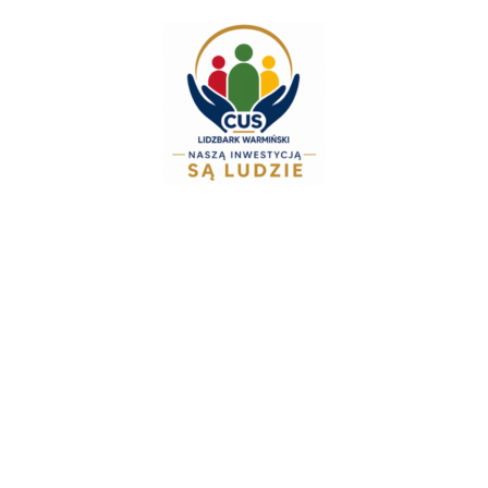
do
treści
Zespół Świadcze