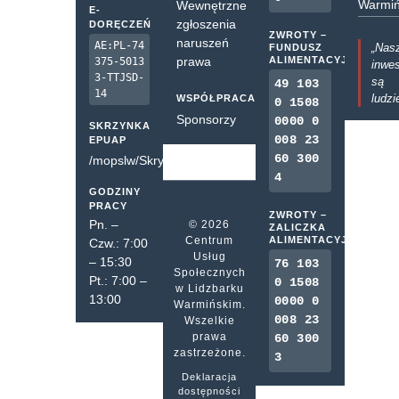
Warmiń
Wewnętrzne
E-
zgłoszenia
DORĘCZEŃ
ZWROTY –
naruszeń
AE:PL-74
„Nas
FUNDUSZ
prawa
ALIMENTACYJNY
375-5013
inwes
3-TTJSD-
są
49 103
14
ludzi
WSPÓŁPRACA
0 1508
Sponsorzy
0000 0
SKRZYNKA
008 23
EPUAP
60 300
/mopslw/SkrytkaESP
4
GODZINY
PRACY
ZWROTY –
Pn. –
© 2026
ZALICZKA
Centrum
ALIMENTACYJNA
Czw.: 7:00
Usług
– 15:30
76 103
Społecznych
Pt.: 7:00 –
0 1508
w Lidzbarku
13:00
0000 0
Warmińskim.
008 23
Wszelkie
prawa
60 300
zastrzeżone.
3
Deklaracja
dostępności