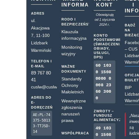
INFORMACJE
KONT
I
INF
ADRES
Obowiązują
RODO I
od 1 stycznia
ul.
BEZPIECZEŃSTWO
2024 r.
BĄDŹ
Akacjowa
NA
Klauzula
7, 11-100
BIEŻĄ
KONTO
informacyjna
PODSTAWOWE
Faceb
Lidzbark
(ŚWIADCZENIA,
Monitoring
OBIADY,
– CUS
Warmiński
USŁUGI,
wizyjny
Lidzba
DPS)
TELEFON I
Warmiń
60 103
E-MAIL
WAŻNE
DOKUMENTY
0 1508
89 767 80
OFICJ
0000 0
Standardy
41
BIULE
008 23
Ochrony
cuslw@cuslw.pl
BIP
60 300
Małoletnich
Lidzba
ADRES DO
0
Warmiń
Wewnętrzne
E-
zgłoszenia
DORĘCZEŃ
ZWROTY –
naruszeń
AE:PL-74
„Nas
FUNDUSZ
prawa
ALIMENTACYJNY
375-5013
inwes
3-TTJSD-
są
49 103
14
ludzi
WSPÓŁPRACA
0 1508