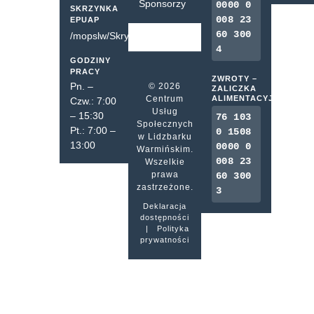
Sponsorzy
0000 0
SKRZYNKA
008 23
EPUAP
60 300
/mopslw/SkrytkaESP
4
GODZINY
PRACY
ZWROTY –
Pn. –
© 2026
ZALICZKA
Centrum
ALIMENTACYJNA
Czw.: 7:00
Usług
– 15:30
76 103
Społecznych
Pt.: 7:00 –
0 1508
w Lidzbarku
13:00
0000 0
Warmińskim.
008 23
Wszelkie
prawa
60 300
zastrzeżone.
3
Deklaracja
dostępności
|
Polityka
prywatności