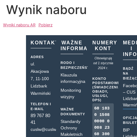
Wynik naboru
Wyniki naboru AR
Pobierz
KONTAKT
WAŻNE
NUMERY
MED
INFORMACJE
KONT
I
INF
ADRES
Obowiązują
RODO I
od 1 stycznia
ul.
BEZPIECZEŃSTWO
2024 r.
BĄDŹ
Akacjowa
NA
Klauzula
7, 11-100
BIEŻĄ
KONTO
informacyjna
PODSTAWOWE
Faceb
Lidzbark
(ŚWIADCZENIA,
Monitoring
OBIADY,
– CUS
Warmiński
USŁUGI,
wizyjny
Lidzba
DPS)
TELEFON I
Warmiń
60 103
E-MAIL
WAŻNE
DOKUMENTY
0 1508
89 767 80
OFICJ
0000 0
Standardy
41
BIULE
008 23
Ochrony
cuslw@cuslw.pl
BIP
60 300
Małoletnich
Lidzba