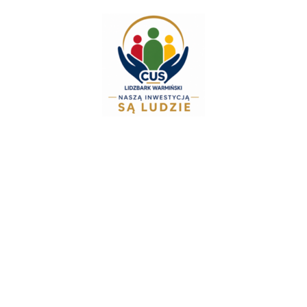
do
treści
Zespół Świadczeń