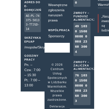
ADRES DO
0
Warmiń
Wewnętrzne
E-
zgłoszenia
DORĘCZEŃ
ZWROTY –
naruszeń
AE:PL-74
„Nas
FUNDUSZ
prawa
ALIMENTACYJNY
375-5013
inwes
3-TTJSD-
są
49 103
14
ludzi
WSPÓŁPRACA
0 1508
Sponsorzy
0000 0
SKRZYNKA
008 23
EPUAP
60 300
/mopslw/SkrytkaESP
4
GODZINY
PRACY
ZWROTY –
Pn. –
© 2026
ZALICZKA
Centrum
ALIMENTACYJNA
Czw.: 7:00
Usług
– 15:30
76 103
Społecznych
Pt.: 7:00 –
0 1508
w Lidzbarku
13:00
0000 0
Warmińskim.
008 23
Wszelkie
prawa
60 300
zastrzeżone.
3
Deklaracja