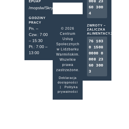
008 23
EPUAP
60 300
/mopslw/SkrytkaESP
4
GODZINY
PRACY
ZWROTY –
Pn. –
© 2026
ZALICZKA
Centrum
ALIMENTACYJNA
Czw.: 7:00
Usług
– 15:30
76 103
Społecznych
Pt.: 7:00 –
0 1508
w Lidzbarku
13:00
0000 0
Warmińskim.
008 23
Wszelkie
prawa
60 300
zastrzeżone.
3
Deklaracja
dostępności
|
Polityka
prywatności