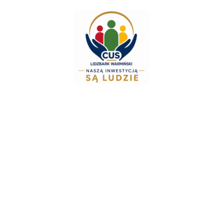
do
treści
Zespół Świadczeń R