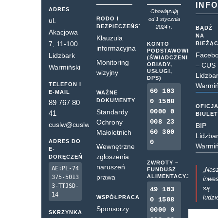
INF
ADRES
Obowiązują
RODO I
od 1 stycznia
ul.
BEZPIECZEŃSTWO
2024 r.
BĄDŹ
Akacjowa
NA
Klauzula
7, 11-100
BIEŻĄ
KONTO
informacyjna
PODSTAWOWE
Faceb
Lidzbark
(ŚWIADCZENIA,
Monitoring
OBIADY,
– CUS
Warmiński
USŁUGI,
wizyjny
Lidzba
DPS)
TELEFON I
Warmiń
60 103
E-MAIL
WAŻNE
DOKUMENTY
0 1508
89 767 80
OFICJ
0000 0
Standardy
41
BIULE
008 23
Ochrony
cuslw@cuslw.pl
BIP
60 300
Małoletnich
Lidzba
ADRES DO
0
Warmiń
Wewnętrzne
E-
zgłoszenia
DORĘCZEŃ
ZWROTY –
naruszeń
AE:PL-74
„Nas
FUNDUSZ
prawa
ALIMENTACYJNY
375-5013
inwes
3-TTJSD-
są
49 103
14
ludzi
WSPÓŁPRACA
0 1508
Sponsorzy
0000 0
SKRZYNKA