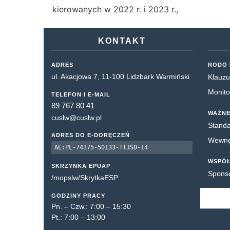
kierowanych w 2022 r. i 2023 r.,
KONTAKT
ADRES
RODO 
ul. Akacjowa 7, 11-100 Lidzbark Warmiński
Klauzu
Monito
TELEFON I E-MAIL
89 767 80 41
WAŻNE
cuslw@cuslw.pl
Standa
ADRES DO E-DORĘCZEŃ
Wewnęt
AE:PL-74375-50133-TTJSD-14
WSPÓ
SKRZYNKA EPUAP
Spons
/mopslw/SkrytkaESP
GODZINY PRACY
Pn. – Czw.: 7:00 – 15:30
Pt.: 7:00 – 13:00