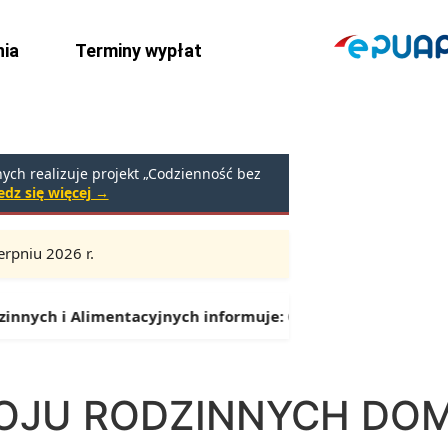
ia
Terminy wypłat
ch realizuje projekt „Codzienność bez
dz się więcej →
rpniu 2026 r.
Godziny:
9:00 – 16:30 (przerwa: 13:00 – 13:30)
 i Alimentacyjnych informuje:
Od 1 lipca można składać wn
OJU RODZINNYCH DO