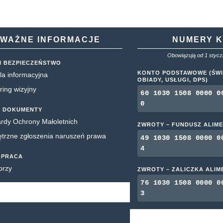
WAŻNE INFORMACJE
NUMERY 
Obowiązują od 1 styczn
I BEZPIECZEŃSTWO
KONTO PODSTAWOWE (ŚWI
la informacyjna
OBIADY, USŁUGI, DPS)
ring wizyjny
60 1030 1508 0000 0
0
 DOKUMENTY
rdy Ochrony Małoletnich
ZWROTY – FUNDUSZ ALIM
rzne zgłoszenia naruszeń prawa
49 1030 1508 0000 0
4
ŁPRACA
orzy
ZWROTY – ZALICZKA ALI
76 1030 1508 0000 0
3