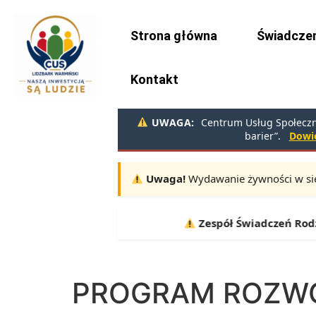
do
treści
Strona główna
Świadczen
Kontakt
UWAGA:
Centrum Usług Społeczny
barier”.
Dowie
Uwaga!
Wydawanie żywności w sie
Terminy:
10.08, 11.08, 12.08 |
Zespół Świadczeń Rodzinnych
PROGRAM ROZW