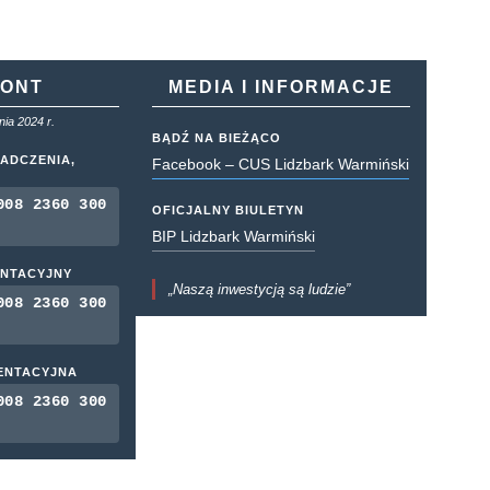
KONT
MEDIA I INFORMACJE
ia 2024 r.
BĄDŹ NA BIEŻĄCO
ADCZENIA,
Facebook – CUS Lidzbark Warmiński
008 2360 300
OFICJALNY BIULETYN
BIP Lidzbark Warmiński
ENTACYJNY
„Naszą inwestycją są ludzie”
008 2360 300
MENTACYJNA
008 2360 300