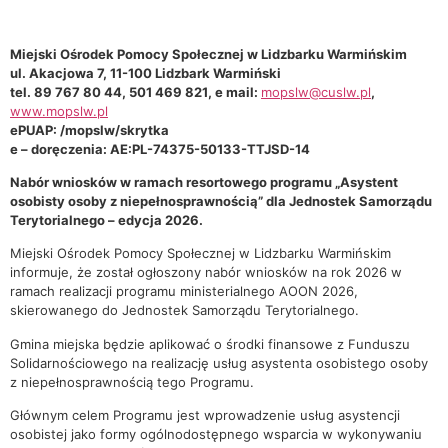
Miejski Ośrodek Pomocy Społecznej w Lidzbarku Warmińskim
ul. Akacjowa 7, 11-100 Lidzbark Warmiński
tel. 89 767 80 44, 501 469 821, e mail:
mopslw@cuslw.pl
,
www.mopslw.pl
ePUAP: /mopslw/skrytka
e – doręczenia: AE:PL-74375-50133-TTJSD-14
Nabór wniosków w ramach resortowego programu „Asystent
osobisty osoby z niepełnosprawnością” dla Jednostek Samorządu
Terytorialnego – edycja 2026.
Miejski Ośrodek Pomocy Społecznej w Lidzbarku Warmińskim
informuje, że został ogłoszony nabór wniosków na rok 2026 w
ramach realizacji programu ministerialnego AOON 2026,
skierowanego do Jednostek Samorządu Terytorialnego.
Gmina miejska będzie aplikować o środki finansowe z Funduszu
Solidarnościowego na realizację usług asystenta osobistego osoby
z niepełnosprawnością tego Programu.
Głównym celem Programu jest wprowadzenie usług asystencji
osobistej jako formy ogólnodostępnego wsparcia w wykonywaniu