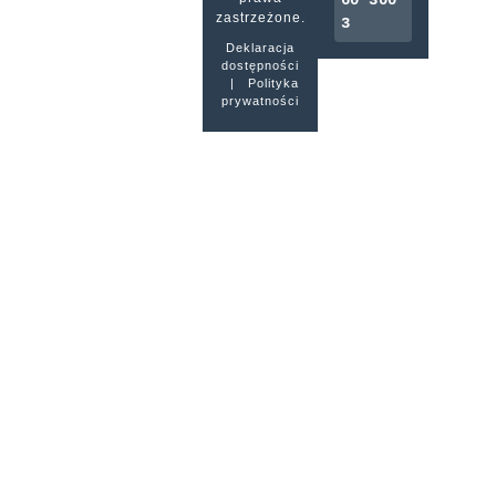
60 300
zastrzeżone.
3
Deklaracja
dostępności
|
Polityka
prywatności