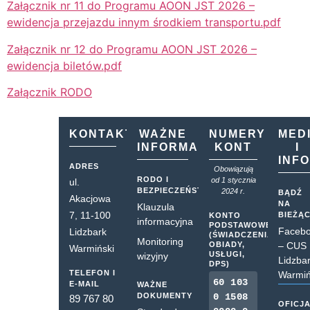
Załącznik nr 11 do Programu AOON JST 2026 –
ewidencja przejazdu innym środkiem transportu.pdf
Załącznik nr 12 do Programu AOON JST 2026 –
ewidencja biletów.pdf
Załącznik RODO
KONTAKT
WAŻNE
NUMERY
MED
INFORMACJE
KONT
I
INF
ADRES
Obowiązują
RODO I
od 1 stycznia
ul.
BEZPIECZEŃSTWO
2024 r.
BĄDŹ
Akacjowa
NA
Klauzula
7, 11-100
BIEŻĄ
KONTO
informacyjna
PODSTAWOWE
Faceb
Lidzbark
(ŚWIADCZENIA,
Monitoring
OBIADY,
– CUS
Warmiński
USŁUGI,
wizyjny
Lidzba
DPS)
TELEFON I
Warmiń
60 103
E-MAIL
WAŻNE
DOKUMENTY
0 1508
89 767 80
OFICJ