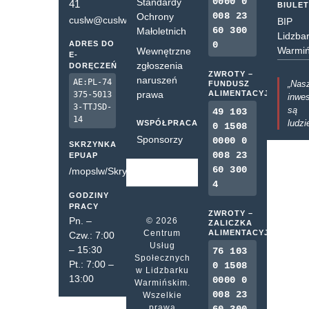
0000 0
Standardy
41
BIULE
008 23
Ochrony
cuslw@cuslw.pl
BIP
60 300
Małoletnich
Lidzba
ADRES DO
0
Warmiń
Wewnętrzne
E-
zgłoszenia
DORĘCZEŃ
ZWROTY –
naruszeń
AE:PL-74
„Nas
FUNDUSZ
prawa
ALIMENTACYJNY
375-5013
inwes
3-TTJSD-
są
49 103
14
ludzi
WSPÓŁPRACA
0 1508
Sponsorzy
0000 0
SKRZYNKA
008 23
EPUAP
60 300
/mopslw/SkrytkaESP
4
GODZINY
PRACY
ZWROTY –
Pn. –
© 2026
ZALICZKA
Centrum
ALIMENTACYJNA
Czw.: 7:00
Usług
– 15:30
76 103
Społecznych
Pt.: 7:00 –
0 1508
w Lidzbarku
13:00
0000 0
Warmińskim.
008 23
Wszelkie
prawa