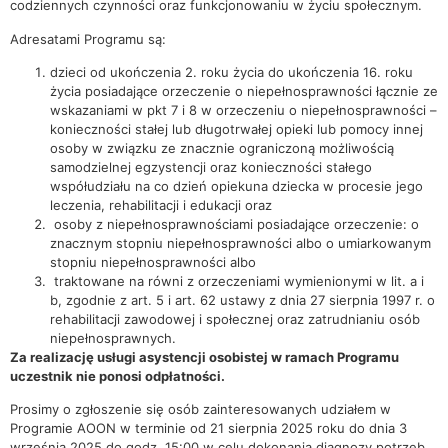
codziennych czynności oraz funkcjonowaniu w życiu społecznym.
Adresatami Programu są:
dzieci od ukończenia 2. roku życia do ukończenia 16. roku
życia posiadające orzeczenie o niepełnosprawności łącznie ze
wskazaniami w pkt 7 i 8 w orzeczeniu o niepełnosprawności –
konieczności stałej lub długotrwałej opieki lub pomocy innej
osoby w związku ze znacznie ograniczoną możliwością
samodzielnej egzystencji oraz konieczności stałego
współudziału na co dzień opiekuna dziecka w procesie jego
leczenia, rehabilitacji i edukacji oraz
osoby z niepełnosprawnościami posiadające orzeczenie: o
znacznym stopniu niepełnosprawności albo o umiarkowanym
stopniu niepełnosprawności albo
traktowane na równi z orzeczeniami wymienionymi w lit. a i
b, zgodnie z art. 5 i art. 62 ustawy z dnia 27 sierpnia 1997 r. o
rehabilitacji zawodowej i społecznej oraz zatrudnianiu osób
niepełnosprawnych.
Za realizację usługi asystencji osobistej w ramach Programu
uczestnik nie ponosi odpłatności.
Prosimy o zgłoszenie się osób zainteresowanych udziałem w
Programie AOON w terminie od 21 sierpnia 2025 roku do dnia 3
września 2025 do godz. 15:00 w celu dokonania diagnozy potrzeb.