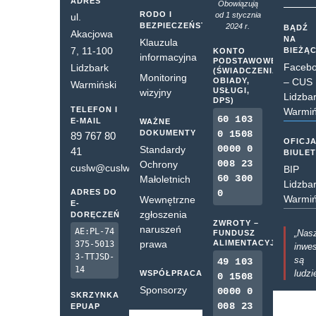
ADRES
Obowiązują
RODO I
od 1 stycznia
ul.
BEZPIECZEŃSTWO
2024 r.
BĄDŹ
Akacjowa
NA
Klauzula
7, 11-100
BIEŻĄ
KONTO
informacyjna
PODSTAWOWE
Faceb
Lidzbark
(ŚWIADCZENIA,
Monitoring
OBIADY,
– CUS
Warmiński
USŁUGI,
wizyjny
Lidzba
DPS)
TELEFON I
Warmiń
60 103
E-MAIL
WAŻNE
DOKUMENTY
0 1508
89 767 80
OFICJ
0000 0
Standardy
41
BIULE
008 23
Ochrony
cuslw@cuslw.pl
BIP
60 300
Małoletnich
Lidzba
ADRES DO
0
Warmiń
Wewnętrzne
E-
zgłoszenia
DORĘCZEŃ
ZWROTY –
naruszeń
AE:PL-74
„Nas
FUNDUSZ
prawa
ALIMENTACYJNY
375-5013
inwes
3-TTJSD-
są
49 103
14
ludzi
WSPÓŁPRACA
0 1508
Sponsorzy
0000 0
SKRZYNKA
008 23
EPUAP