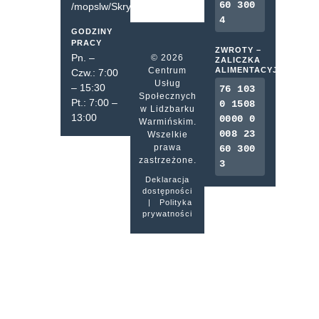
60 300
/mopslw/SkrytkaESP
4
GODZINY
PRACY
ZWROTY –
Pn. –
© 2026
ZALICZKA
Centrum
ALIMENTACYJNA
Czw.: 7:00
Usług
– 15:30
76 103
Społecznych
Pt.: 7:00 –
0 1508
w Lidzbarku
13:00
0000 0
Warmińskim.
008 23
Wszelkie
prawa
60 300
zastrzeżone.
3
Deklaracja
dostępności
|
Polityka
prywatności