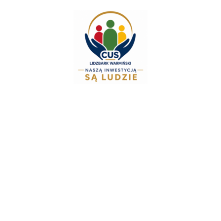
do
treści
Zespół Świadczeń 