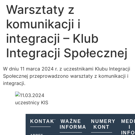
Warsztaty z
komunikacji i
integracji – Klub
Integracji Społecznej
W dniu 11 marca 2024 r. z uczestnikami Klubu Integracji
Społecznej przeprowadzono warsztaty z komunikacji i
integracji.
KONTAKT
WAŻNE
NUMERY
MED
INFORMACJE
KONT
I
INF